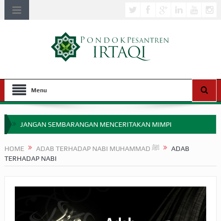
Menu
JANGAN SEMBARANGAN MENCERITAKAN MIMPI
APAKAH ULAMA SALEH PERLU MASUK SCOPUS?
HOME
ADAB TERHADAP NABI MUHAMMAD ﷺ
ADAB
TERHADAP NABI
MIMPI YANG DIABAIKAN MENJELANG PERANG BADAR
APA HUKUM MEMPERCEPAT PEMBAYARAN ZAKAT
SEBELUM TIBA SAAT WAJIB?
HAKIKAT NIKMAT DI DUNIA!