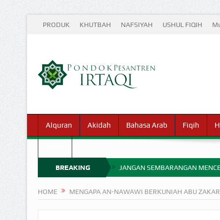
PRODUK
KHUTBAH
NAFSIYAH
USHUL FIQIH
Mu
Alquran
Akidah
Bahasa Arab
Fiqih
H
Waris
BREAKING
JANGAN SEMBARANGAN MENCE
MIMPI YANG DIABAIKAN MENJ
NEWS
HOME
MENGAPA AN-NAWAWI BERKUNIAH ABU ZAKARI
APA HUKUM MEMPERCEPAT PEMB