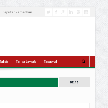
Seputar Ramadhan
Tafsir
Tanya Jawab
Tasawuf
02:13
I DUNIA!