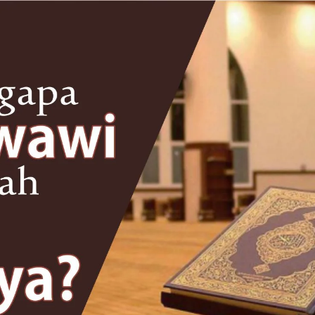
AKAT UANG?
UANG HARAM BISA MENJADI HALAL JIKA SEBAB K
’I
BAHASA CINTA KARENA ALLAH
HUKUM MEMBAYAR ZAKA
DA KERABAT SENDIRI