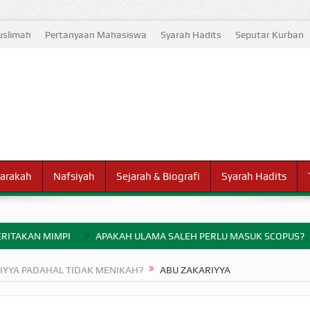
slimah
Pertanyaan Mahasiswa
Syarah Hadits
Seputar Kurban
arakah
Nafsiyah
Sejarah & Biografi
Syarah Hadits
RITAKAN MIMPI
APAKAH ULAMA SALEH PERLU MASUK SCOPUS?
ELANG PERANG BADAR
YYA PADAHAL TIDAK MENIKAH?
ABU ZAKARIYYA
AYARAN ZAKAT SEBELUM TIBA SAAT WAJIB?
HAKIKAT NIKMAT D