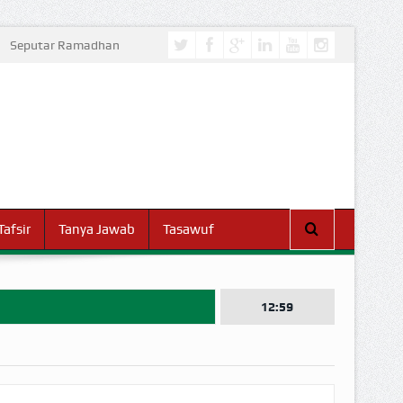
Seputar Ramadhan
Tafsir
Tanya Jawab
Tasawuf
12:59
I DUNIA!