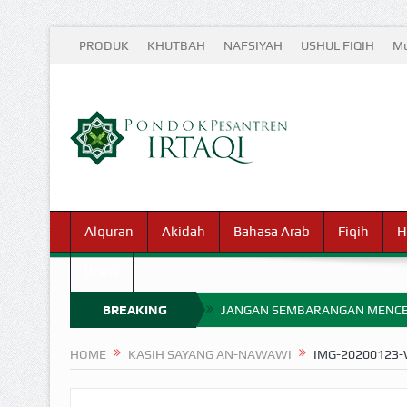
PRODUK
KHUTBAH
NAFSIYAH
USHUL FIQIH
Mu
Alquran
Akidah
Bahasa Arab
Fiqih
H
Waris
BREAKING
JANGAN SEMBARANGAN MENCE
MIMPI YANG DIABAIKAN MENJ
NEWS
HOME
KASIH SAYANG AN-NAWAWI
IMG-20200123
APA HUKUM MEMPERCEPAT PEMB