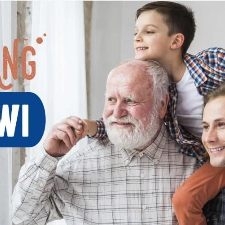
AKAT UANG?
UANG HARAM BISA MENJADI HALAL JIKA SEBAB K
’I
BAHASA CINTA KARENA ALLAH
HUKUM MEMBAYAR ZAKA
DA KERABAT SENDIRI