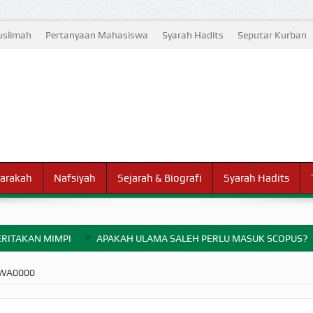
slimah
Pertanyaan Mahasiswa
Syarah Hadits
Seputar Kurban
arakah
Nafsiyah
Sejarah & Biografi
Syarah Hadits
RITAKAN MIMPI
APAKAH ULAMA SALEH PERLU MASUK SCOPUS?
ELANG PERANG BADAR
-WA0000
AYARAN ZAKAT SEBELUM TIBA SAAT WAJIB?
HAKIKAT NIKMAT D