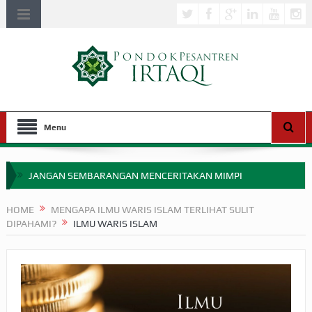
Menu
JANGAN SEMBARANGAN MENCERITAKAN MIMPI
APAKAH ULAMA SALEH PERLU MASUK SCOPUS?
HOME
MENGAPA ILMU WARIS ISLAM TERLIHAT SULIT
DIPAHAMI?
ILMU WARIS ISLAM
MIMPI YANG DIABAIKAN MENJELANG PERANG BADAR
APA HUKUM MEMPERCEPAT PEMBAYARAN ZAKAT
SEBELUM TIBA SAAT WAJIB?
HAKIKAT NIKMAT DI DUNIA!