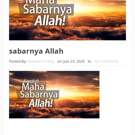
BAGAIMANA CARA MEMBAYAR ZAKAT UANG?
UANG HARAM BISA MENJADI HALAL JIKA SEBAB
KEPEMILIKANNYA BERUBAH
ISTIDLAL BATIL VS ISTIDLAL SYAR’I
sabarnya Allah
BAHASA CINTA KARENA ALLAH
Posted By:
Pesantren Irtaqi
on:
Juni 23, 2020
In:
No Comments
HUKUM MEMBAYAR ZAKAT DENGAN CARA MENGANGSUR
HUKUM MEMBAYAR ZAKAT KEPADA KERABAT SENDIRI