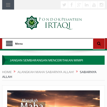
Menu
JANGAN SEMBARANGAN MENCERITAKAN MIMPI
APAKAH ULAMA SALEH PERLU MASUK SCOPUS?
HOME
ALANGKAH MAHA SABARNYA ALLAH!
SABARNYA
ALLAH
MIMPI YANG DIABAIKAN MENJELANG PERANG BADAR
APA HUKUM MEMPERCEPAT PEMBAYARAN ZAKAT
SEBELUM TIBA SAAT WAJIB?
HAKIKAT NIKMAT DI DUNIA!