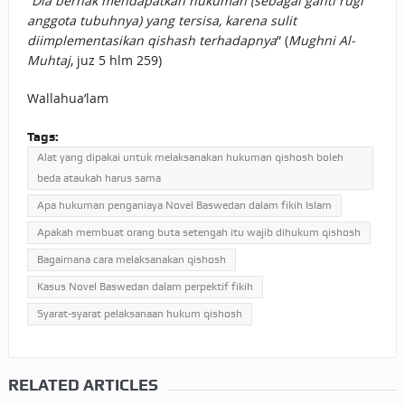
“
Dia berhak mendapatkan hukumah (sebagai ganti rugi
anggota tubuhnya) yang tersisa, karena sulit
diimplementasikan qishash terhadapnya
” (
Mughni Al-
Muhtaj
, juz 5 hlm 259)
Wallahua’lam
Tags:
Alat yang dipakai untuk melaksanakan hukuman qishosh boleh
beda ataukah harus sama
Apa hukuman penganiaya Novel Baswedan dalam fikih Islam
Apakah membuat orang buta setengah itu wajib dihukum qishosh
Bagaimana cara melaksanakan qishosh
Kasus Novel Baswedan dalam perpektif fikih
Syarat-syarat pelaksanaan hukum qishosh
RELATED ARTICLES