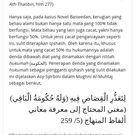
Ath-Thalibin
, hlm 277)
Hanya saja, pada kasus Novel Baswedan, kerugian yang
beliau alami bukan hanya satu mata yang 100% tidak
berfungsi. Mata beliau yang lain juga cacat, yakni hanya
berfungsi 50%. Untuk jenis cacat penganiayaan seperti
ini, sulit diterapkan qishash. Oleh karena itu, khusus
untuk mata yang cacat 50% itu hukumannya adalah
denda dibawah diat yang dinamakan dengan istilah
hukumah
(الحكومة). Penerapan denda yang dinamakan
hukumah
sebagai pengganti qishash yang sulit dilakukan
ini dijelaskan Asy-Syirbini dalam Mughni Al-Muhtaj
sebagai berikut,
(وَلَهُ حُكُومَةُ الْبَاقِي) لِتَعَذُّرِ الْقِصَاصِ فِيهِ
(مغني المحتاج إلى معرفة معاني
ألفاظ المنهاج (5/ 259