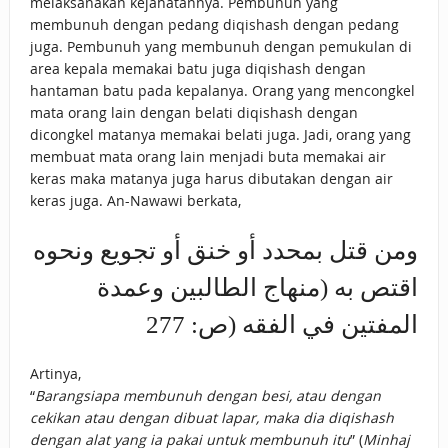
melaksanakan kejahatannya. Pembunuh yang
membunuh dengan pedang diqishash dengan pedang
juga. Pembunuh yang membunuh dengan pemukulan di
area kepala memakai batu juga diqishash dengan
hantaman batu pada kepalanya. Orang yang mencongkel
mata orang lain dengan belati diqishash dengan
dicongkel matanya memakai belati juga. Jadi, orang yang
membuat mata orang lain menjadi buta memakai air
keras maka matanya juga harus dibutakan dengan air
keras juga. An-Nawawi berkata,
ومن قتل بمحدد أو خنق أو تجويع ونحوه
اقتص به (منهاج الطالبين وعمدة
المفتين في الفقه (ص: 277
Artinya,
“
Barangsiapa membunuh dengan besi, atau dengan
cekikan atau dengan dibuat lapar, maka dia diqishash
dengan alat yang ia pakai untuk membunuh itu
” (
Minhaj