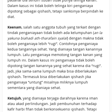
padahal dia sendiri sudah tidak punya telinga kanan.
Dalam kasus ini tidak boleh telinga kiri penganiaya
dipotong sebagai qishash, tetapi sanksinya berpindah ke
diat.
Keenam
, salah satu anggota tubuh yang terkait dengan
tindak penganiayaan tidak boleh ada kelumpuhan (
an la
yakuna biahadi ath-tharafain syalal
) dengan makna tidak
boleh penganiaya lebih “rugi”. Contohnya penganiaya
kedua tangannya sehat. Yang dianiaya tangan kanannya
lumpuh. Lalu penganiaya memotong tangan kanan yang
lumpuh ini. Dalam kasus ini penganiaya tidak boleh
dipotong tangan kanannya yang sehat karena dia “rugi”.
Jadi, jika sama-sama lumpuh maka bisa diberlakukan
qishash. Termasuk bisa diberlakukan qishash jika
penganiaya “untung” misalnya miliknya lumpuh
sementara yang dianiaya sehat.
Ketujuh
, yang dianiaya terjaga darahnya karena iman
atau akad perlindungan. Jadi pembunuhan terhadap
kafir harbi fi’lan tidak berkonsekuensi qishash. Tetapi