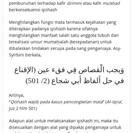
pembunuhan terhadap kafir
dzimmi
atau kafir
mu’ahad
berkonsekuensi qishash
Menghilangkan fungsi mata termasuk kejahatan yang
diterapkan padanya qishash karena sifatnya
menghilangkan manfaat salah satu anggota tubuh dan
terealisasi unsur mumatsalah (kesepadanan) untuk
dibalaskan tindakan serupa pada sang penganiaya. Asy-
Syirbini berkata,
وَيجب الْقصاص فِي فقء عين (الإقناع
في حل ألفاظ أبي شجاع (2/ 501)
Artinya,
“
Qishash wajib pada kasus pencongkelan mata
” (
Al-Iqna’
,
juz 2 hlm 501)
Adapun alat untuk melaksanakan qishash ini, maka itu
disesuaikan dengan alat yang dipakai penganiaya untuk