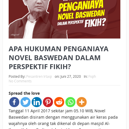
BAGAIMANA CARA MEMBAYAR ZAKAT UANG?
UANG HARAM BISA MENJADI HALAL JIKA SEBAB
KEPEMILIKANNYA BERUBAH
ISTIDLAL BATIL VS ISTIDLAL SYAR’I
APA HUKUMAN PENGANIAYA
BAHASA CINTA KARENA ALLAH
NOVEL BASWEDAN DALAM
HUKUM MEMBAYAR ZAKAT DENGAN CARA MENGANGSUR
PERSPEKTIF FIKIH?
HUKUM MEMBAYAR ZAKAT KEPADA KERABAT SENDIRI
Posted By:
Pesantren Irtaqi
on:
Juni 27, 2020
In:
Fiqih
No Comments
Spread the love
Tanggal 11 April 2017 sekitar jam 05.10 WIB, Novel
Baswedan disiram dengan menggunakan air keras pada
wajahnya oleh orang tak dikenal di depan masjid Al-