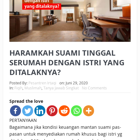
BAGAIMANA CARA MEMBAYAR ZAKAT UANG?
UANG HARAM BISA MENJADI HALAL JIKA SEBAB
KEPEMILIKANNYA BERUBAH
ISTIDLAL BATIL VS ISTIDLAL SYAR’I
HARAMKAH SUAMI TINGGAL
BAHASA CINTA KARENA ALLAH
SERUMAH DENGAN ISTRI YANG
HUKUM MEMBAYAR ZAKAT DENGAN CARA MENGANGSUR
DITALAKNYA?
HUKUM MEMBAYAR ZAKAT KEPADA KERABAT SENDIRI
Posted By:
Pesantren Irtaqi
on:
Juni 29, 2020
In:
Fiqih
,
Muslimah
,
Tanya Jawab Singkat
No Comments
Spread the love
PERTANYAAN
Bagaimana jika kondisi keuangan mantan suami pas-
pasan untuk menyediakan rumah khusus bagi istri yg