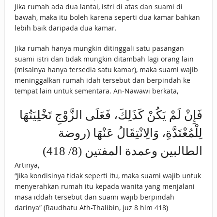
Jika rumah ada dua lantai, istri di atas dan suami di
bawah, maka itu boleh karena seperti dua kamar bahkan
lebih baik daripada dua kamar.
Jika rumah hanya mungkin ditinggali satu pasangan
suami istri dan tidak mungkin ditambah lagi orang lain
(misalnya hanya tersedia satu kamar), maka suami wajib
meninggalkan rumah idah tersebut dan berpindah ke
tempat lain untuk sementara. An-Nawawi berkata,
فَإِنْ لَمْ يَكُنْ كَذَلِكَ، فَعَلَى الزَّوْجِ تَخْلِيَتُهَا
لِلْمُعْتَدَّةِ، وَالِانْتِقَالُ عَنْهَا (روضة
الطالبين وعمدة المفتين (8/ 418)
Artinya,
“Jika kondisinya tidak seperti itu, maka suami wajib untuk
menyerahkan rumah itu kepada wanita yang menjalani
masa iddah tersebut dan suami wajib berpindah
darinya” (Raudhatu Ath-Thalibin, juz 8 hlm 418)