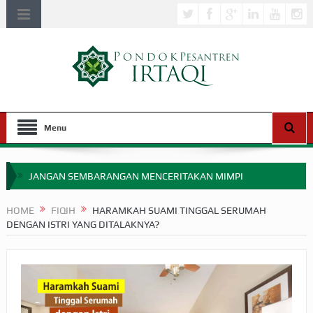
Menu
JANGAN SEMBARANGAN MENCERITAKAN MIMPI
APAKAH ULAMA SALEH PERLU MASUK SCOPUS?
HOME
FIQIH
HARAMKAH SUAMI TINGGAL SERUMAH
DENGAN ISTRI YANG DITALAKNYA?
MIMPI YANG DIABAIKAN MENJELANG PERANG BADAR
APA HUKUM MEMPERCEPAT PEMBAYARAN ZAKAT
SEBELUM TIBA SAAT WAJIB?
HAKIKAT NIKMAT DI DUNIA!