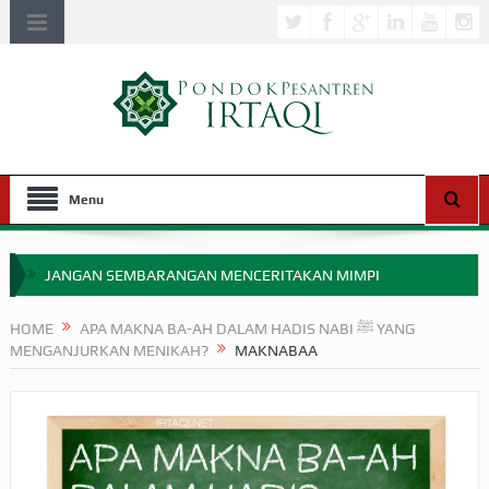
Menu
JANGAN SEMBARANGAN MENCERITAKAN MIMPI
APAKAH ULAMA SALEH PERLU MASUK SCOPUS?
HOME
APA MAKNA BA-AH DALAM HADIS NABI ﷺ YANG
MENGANJURKAN MENIKAH?
MAKNABAA
MIMPI YANG DIABAIKAN MENJELANG PERANG BADAR
APA HUKUM MEMPERCEPAT PEMBAYARAN ZAKAT
SEBELUM TIBA SAAT WAJIB?
HAKIKAT NIKMAT DI DUNIA!