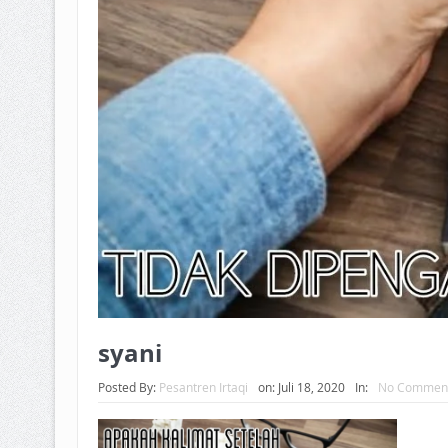
syani
Posted By:
Pesantren Irtaqi
on:
Juli 18, 2020
In:
No Commen