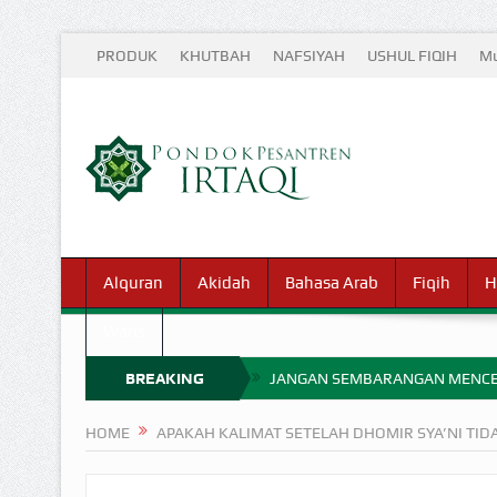
PRODUK
KHUTBAH
NAFSIYAH
USHUL FIQIH
Mu
Alquran
Akidah
Bahasa Arab
Fiqih
H
Waris
BREAKING
JANGAN SEMBARANGAN MENCE
MIMPI YANG DIABAIKAN MENJ
NEWS
HOME
APAKAH KALIMAT SETELAH DHOMIR SYA’NI TID
APA HUKUM MEMPERCEPAT PEMB