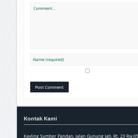
Kontak Kami
Kavling Sumber Pandan, Jalan Gunung Jati, Rt. 23 Rw.0