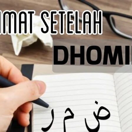
AKAT UANG?
UANG HARAM BISA MENJADI HALAL JIKA SEBAB K
’I
BAHASA CINTA KARENA ALLAH
HUKUM MEMBAYAR ZAKA
DA KERABAT SENDIRI