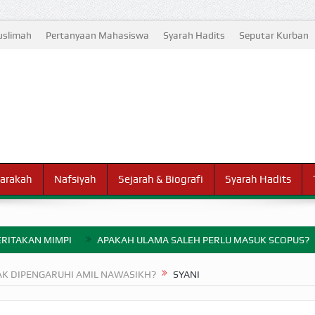
slimah
Pertanyaan Mahasiswa
Syarah Hadits
Seputar Kurban
arakah
Nafsiyah
Sejarah & Biografi
Syarah Hadits
RITAKAN MIMPI
APAKAH ULAMA SALEH PERLU MASUK SCOPUS?
ELANG PERANG BADAR
AK DIPENGARUHI AMIL NAWASIKH?
SYANI
AYARAN ZAKAT SEBELUM TIBA SAAT WAJIB?
HAKIKAT NIKMAT D