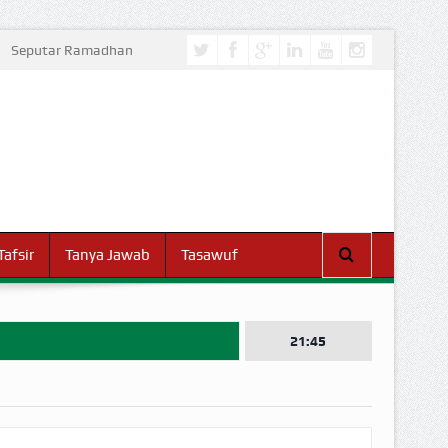
Seputar Ramadhan
Tafsir
Tanya Jawab
Tasawuf
21:45
I DUNIA!