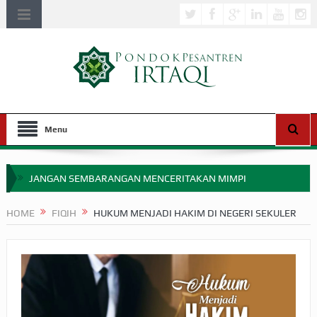
Menu
JANGAN SEMBARANGAN MENCERITAKAN MIMPI
APAKAH ULAMA SALEH PERLU MASUK SCOPUS?
HOME
FIQIH
HUKUM MENJADI HAKIM DI NEGERI SEKULER
MIMPI YANG DIABAIKAN MENJELANG PERANG BADAR
APA HUKUM MEMPERCEPAT PEMBAYARAN ZAKAT
SEBELUM TIBA SAAT WAJIB?
HAKIKAT NIKMAT DI DUNIA!