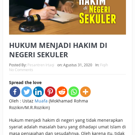
BAGAIMANA CARA MEMBAYAR ZAKAT UANG?
UANG HARAM BISA MENJADI HALAL JIKA SEBAB
KEPEMILIKANNYA BERUBAH
HUKUM MENJADI HAKIM DI
ISTIDLAL BATIL VS ISTIDLAL SYAR’I
NEGERI SEKULER
BAHASA CINTA KARENA ALLAH
Posted By:
Pesantren Irtaqi
on:
Agustus 31, 2020
In:
Fiqih
HUKUM MEMBAYAR ZAKAT DENGAN CARA MENGANGSUR
No Comments
HUKUM MEMBAYAR ZAKAT KEPADA KERABAT SENDIRI
Spread the love
Oleh : Ustaz
Muafa
(Mokhamad Rohma
Rozikin/M.R.Rozikin)
Hukum menjadi hakim di negeri yang tidak menerapkan
syariat adalah masalah baru yang dihadapi umat Islam di
masa penjajahan dan sesudahnya. Oleh karena itu, tidak