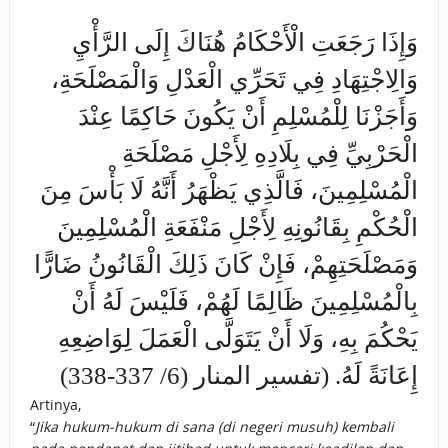
وَإِذَا رَجَعَتِ الْأَحْكَامُ هُنَاكَ إِلَى الرَّأْيِ
وَالِاجْتِهَادِ فِي تَحَرِّي الْعَدْلِ وَالْمَصْلَحَةِ،
وَأَجَزْنَا لِلْمُسْلِمِ أَنْ يَكُونَ حَاكِمًا عِنْدَ
الْحَرْبِيِّ فِي بِلَادِهِ لِأَجْلِ مَصْلَحَةِ
الْمُسْلِمِينَ، فَالَّذِي يَظْهَرُ أَنَّهُ لَا بَأْسَ مِنَ
الْحُكْمِ بِقَانُونِهِ لِأَجْلِ مَنْفَعَةِ الْمُسْلِمِينَ
وَمَصْلَحَتِهِمْ، فَإِنْ كَانَ ذَلِكَ الْقَانُونُ ضَارًّا
بِالْمُسْلِمِينَ ظَالِمًا لَهُمْ، فَلَيْسَ لَهُ أَنْ
يَحْكُمَ بِهِ، وَلَا أَنْ يَتَوَلَّى الْعَمَلَ لِوَاضِعِهِ
إِعَانَةً لَهُ. (تفسير المنار (6/ 337-338)
Artinya,
“
Jika hukum-hukum di sana (di negeri musuh) kembali