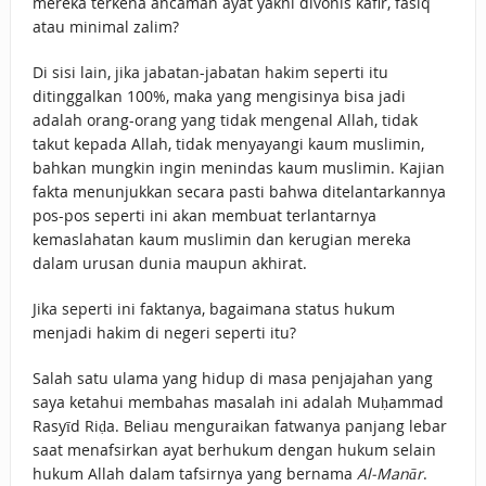
mereka terkena ancaman ayat yakni divonis kafir, fasiq
atau minimal zalim?
Di sisi lain, jika jabatan-jabatan hakim seperti itu
ditinggalkan 100%, maka yang mengisinya bisa jadi
adalah orang-orang yang tidak mengenal Allah, tidak
takut kepada Allah, tidak menyayangi kaum muslimin,
bahkan mungkin ingin menindas kaum muslimin. Kajian
fakta menunjukkan secara pasti bahwa ditelantarkannya
pos-pos seperti ini akan membuat terlantarnya
kemaslahatan kaum muslimin dan kerugian mereka
dalam urusan dunia maupun akhirat.
Jika seperti ini faktanya, bagaimana status hukum
menjadi hakim di negeri seperti itu?
Salah satu ulama yang hidup di masa penjajahan yang
saya ketahui membahas masalah ini adalah Muḥammad
Rasyīd Riḍa. Beliau menguraikan fatwanya panjang lebar
saat menafsirkan ayat berhukum dengan hukum selain
hukum Allah dalam tafsirnya yang bernama
Al-Manār
.