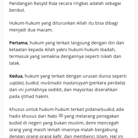
Pandangan Rasyīd Riḍa secara ringkas adalah sebagai
berikut.
Hukum-hukum yang diturunkan Allah itu bisa dibagi
menjadi dua macam.
Pertama
, hukum yang terkait langsung dengan din dan
ketaatan kepada Allah yakni hukum-hukum ibadah,
termasuk yang semakna dengannya seperti nikah dan
talak.
Kedua
, hukum yang terkait dengan urusan dunia seperti
uqūbāt
,
ḥudūd
,
mu‘āmalāt madaniyyah
(perkara perdata)
dan ini jumlahnya sedikit, dan mayoritas diserahkan
pada ijtihad hakim.
Khusus untuk hukum-hukum terkait pidana/
ḥudūd
, ada
hadis khusus dari Nabi ﷺ yang melarang penegakan
ḥudūd di negeri yang bukan muslim, demi mencegah
orang yang masih lemah imannya malah bergabung
dengan orang-orang kafir, dan membenci Islam. Hal ini