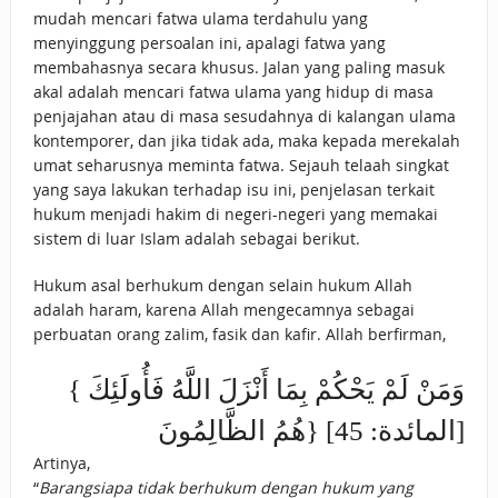
mudah mencari fatwa ulama terdahulu yang
menyinggung persoalan ini, apalagi fatwa yang
membahasnya secara khusus. Jalan yang paling masuk
akal adalah mencari fatwa ulama yang hidup di masa
penjajahan atau di masa sesudahnya di kalangan ulama
kontemporer, dan jika tidak ada, maka kepada merekalah
umat seharusnya meminta fatwa. Sejauh telaah singkat
yang saya lakukan terhadap isu ini, penjelasan terkait
hukum menjadi hakim di negeri-negeri yang memakai
sistem di luar Islam adalah sebagai berikut.
Hukum asal berhukum dengan selain hukum Allah
adalah haram, karena Allah mengecamnya sebagai
perbuatan orang zalim, fasik dan kafir. Allah berfirman,
{ وَمَنْ لَمْ يَحْكُمْ بِمَا أَنْزَلَ اللَّهُ فَأُولَئِكَ
هُمُ الظَّالِمُونَ} [المائدة: 45]
Artinya,
“
Barangsiapa tidak berhukum dengan hukum yang