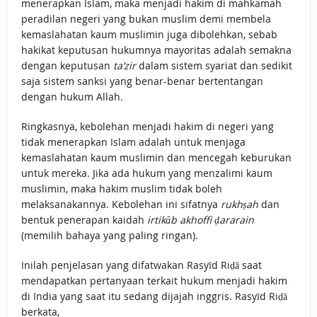
menerapkan Islam, maka menjadi hakim di mahkamah
peradilan negeri yang bukan muslim demi membela
kemaslahatan kaum muslimin juga dibolehkan, sebab
hakikat keputusan hukumnya mayoritas adalah semakna
dengan keputusan
ta’zir
dalam sistem syariat dan sedikit
saja sistem sanksi yang benar-benar bertentangan
dengan hukum Allah.
Ringkasnya, kebolehan menjadi hakim di negeri yang
tidak menerapkan Islam adalah untuk menjaga
kemaslahatan kaum muslimin dan mencegah keburukan
untuk mereka. Jika ada hukum yang menzalimi kaum
muslimin, maka hakim muslim tidak boleh
melaksanakannya. Kebolehan ini sifatnya
rukhṣah
dan
bentuk penerapan kaidah
irtikāb akhoffi ḍararain
(memilih bahaya yang paling ringan).
Inilah penjelasan yang difatwakan Rasyīd Riḍā saat
mendapatkan pertanyaan terkait hukum menjadi hakim
di India yang saat itu sedang dijajah inggris. Rasyīd Riḍā
berkata,