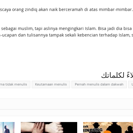
iscaya orang zindiq akan naik berceramah di atas mimbar-mimbar.”
bagai muslim, tapi aslinya mengingkari Islam. Bisa jadi dia bisa 
capan dan tulisannya tampak sekali kebencian terhadap Islam, syariat
اءً لكلماتك
ama tidak menulis
Keutamaan menulis
Pernah menulis dalam dakwah