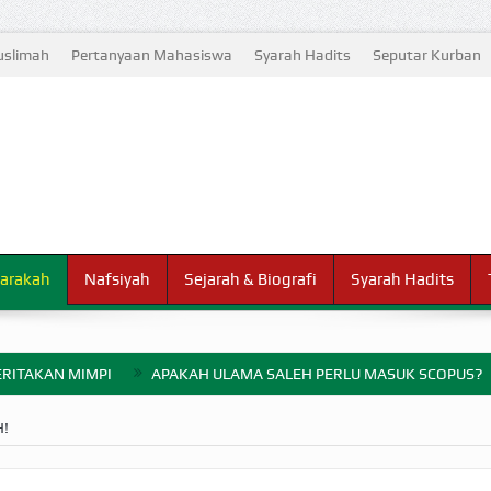
slimah
Pertanyaan Mahasiswa
Syarah Hadits
Seputar Kurban
arakah
Nafsiyah
Sejarah & Biografi
Syarah Hadits
RITAKAN MIMPI
APAKAH ULAMA SALEH PERLU MASUK SCOPUS?
ELANG PERANG BADAR
!
AYARAN ZAKAT SEBELUM TIBA SAAT WAJIB?
HAKIKAT NIKMAT D