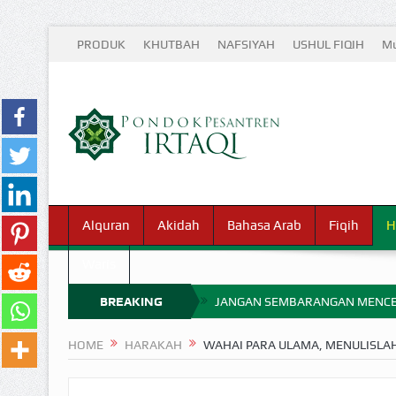
PRODUK
KHUTBAH
NAFSIYAH
USHUL FIQIH
Mu
Alquran
Akidah
Bahasa Arab
Fiqih
H
Waris
BREAKING
JANGAN SEMBARANGAN MENCE
MIMPI YANG DIABAIKAN MENJ
NEWS
HOME
HARAKAH
WAHAI PARA ULAMA, MENULISLAH
APA HUKUM MEMPERCEPAT PEMB