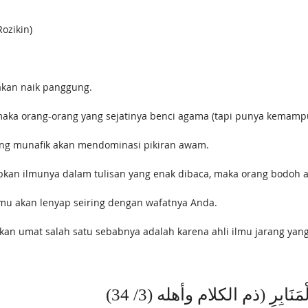
ozikin)
 akan naik panggung.
maka orang-orang yang sejatinya benci agama (tapi punya kemam
ang munafik akan mendominasi pikiran awam.
pkan ilmunya dalam tulisan yang enak dibaca, maka orang bodoh a
ilmu akan lenyap seiring dengan wafatnya Anda.
kan umat salah satu sebabnya adalah karena ahli ilmu jarang yang
الْمَنَابِرِ (ذم الكلام وأهله (3/ 34