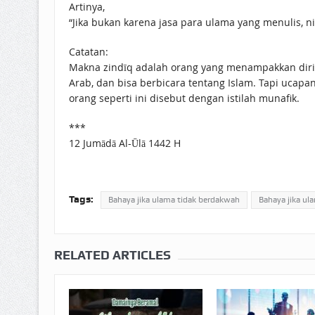
Artinya,
“Jika bukan karena jasa para ulama yang menulis, n
Catatan:
Makna zindīq adalah orang yang menampakkan diri se
Arab, dan bisa berbicara tentang Islam. Tapi ucapan-u
orang seperti ini disebut dengan istilah munafik.
***
12 Jumādā Al-Ūlā 1442 H
Tags:
Bahaya jika ulama tidak berdakwah
Bahaya jika ul
RELATED ARTICLES