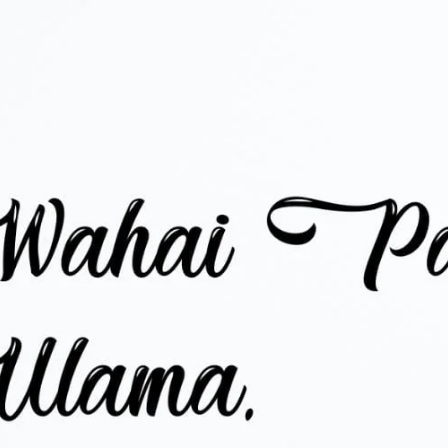
AKAT UANG?
UANG HARAM BISA MENJADI HALAL JIKA SEBAB K
’I
BAHASA CINTA KARENA ALLAH
HUKUM MEMBAYAR ZAKA
DA KERABAT SENDIRI