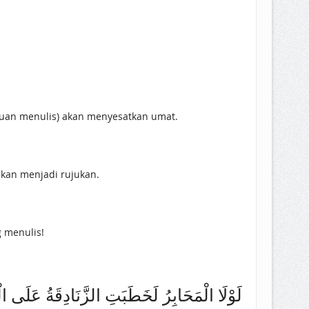
puan menulis) akan menyesatkan umat.
kan menjadi rujukan.
 menulis!
لَوْلَا الْمَحَابِرُ لَخَطَبَتِ الزَّنَادِقَةُ عَلَى )