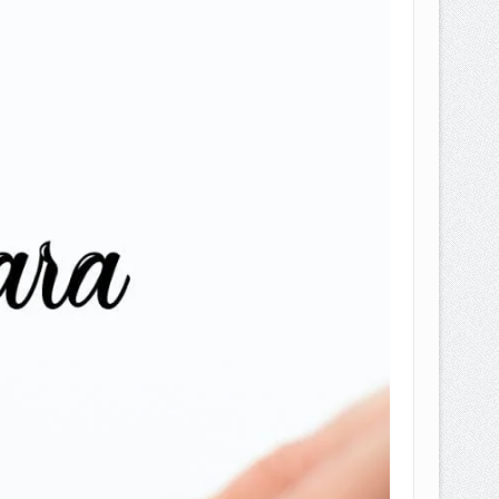
EPEMILIKANNYA BERUBAH
T DENGAN CARA MENGANGSUR