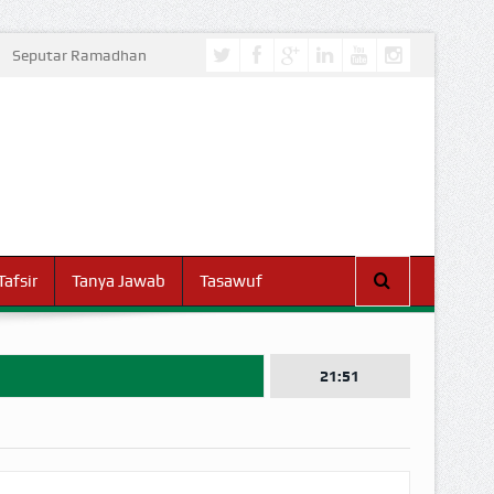
Seputar Ramadhan
Tafsir
Tanya Jawab
Tasawuf
21:51
I DUNIA!