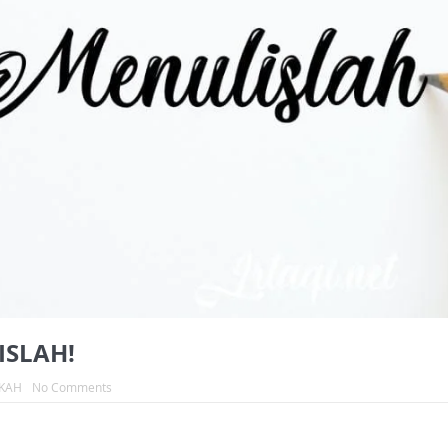
ISLAH!
KAH
No Comments