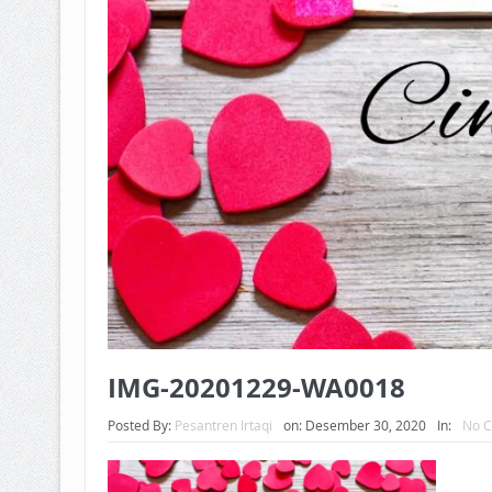
IMG-20201229-WA0018
Posted By:
Pesantren Irtaqi
on:
Desember 30, 2020
In:
No 