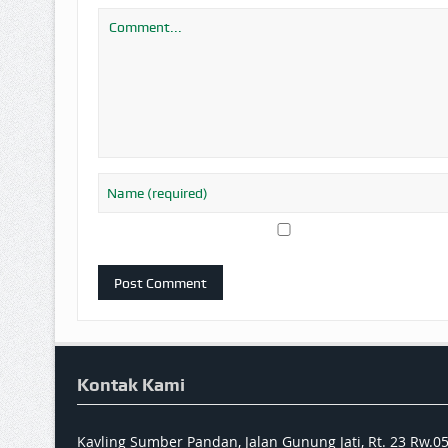
Kontak Kami
Kavling Sumber Pandan, Jalan Gunung Jati, Rt. 23 Rw.0