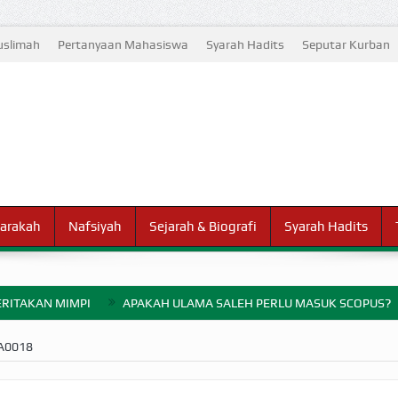
slimah
Pertanyaan Mahasiswa
Syarah Hadits
Seputar Kurban
arakah
Nafsiyah
Sejarah & Biografi
Syarah Hadits
RITAKAN MIMPI
APAKAH ULAMA SALEH PERLU MASUK SCOPUS?
ELANG PERANG BADAR
A0018
AYARAN ZAKAT SEBELUM TIBA SAAT WAJIB?
HAKIKAT NIKMAT D