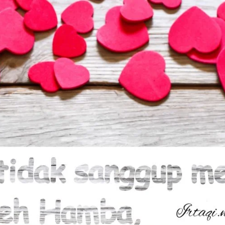
AKAT UANG?
UANG HARAM BISA MENJADI HALAL JIKA SEBAB K
’I
BAHASA CINTA KARENA ALLAH
HUKUM MEMBAYAR ZAKA
DA KERABAT SENDIRI