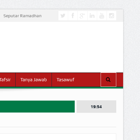
Seputar Ramadhan
Tafsir
Tanya Jawab
Tasawuf
19:54
I DUNIA!