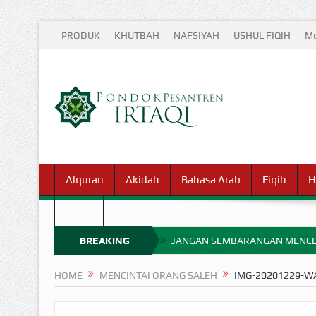
PRODUK
KHUTBAH
NAFSIYAH
USHUL FIQIH
Mu
Alquran
Akidah
Bahasa Arab
Fiqih
H
Waris
BREAKING
JANGAN SEMBARANGAN MENCE
MIMPI YANG DIABAIKAN MENJ
NEWS
HOME
MENCINTAI ORANG SALEH
IMG-20201229-W
APA HUKUM MEMPERCEPAT PEMB