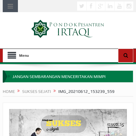
Menu
JANGAN SEMBARANGAN MENCERITAKAN MIMPI
APAKAH ULAMA SALEH PERLU MASUK SCOPUS?
HOME
SUKSES SEJATI
IMG_20210612_153239_559
MIMPI YANG DIABAIKAN MENJELANG PERANG BADAR
APA HUKUM MEMPERCEPAT PEMBAYARAN ZAKAT
SEBELUM TIBA SAAT WAJIB?
HAKIKAT NIKMAT DI DUNIA!