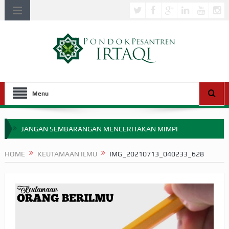
Menu
JANGAN SEMBARANGAN MENCERITAKAN MIMPI
APAKAH ULAMA SALEH PERLU MASUK SCOPUS?
HOME
KEUTAMAAN ILMU
IMG_20210713_040233_628
MIMPI YANG DIABAIKAN MENJELANG PERANG BADAR
APA HUKUM MEMPERCEPAT PEMBAYARAN ZAKAT
SEBELUM TIBA SAAT WAJIB?
HAKIKAT NIKMAT DI DUNIA!