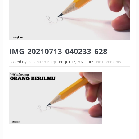
BAGAIMANA CARA MEMBAYAR ZAKAT UANG?
UANG HARAM BISA MENJADI HALAL JIKA SEBAB
KEPEMILIKANNYA BERUBAH
ISTIDLAL BATIL VS ISTIDLAL SYAR’I
IMG_20210713_040233_628
BAHASA CINTA KARENA ALLAH
Posted By:
Pesantren Irtaqi
on:
Juli 13, 2021
In:
No Comments
HUKUM MEMBAYAR ZAKAT DENGAN CARA MENGANGSUR
HUKUM MEMBAYAR ZAKAT KEPADA KERABAT SENDIRI