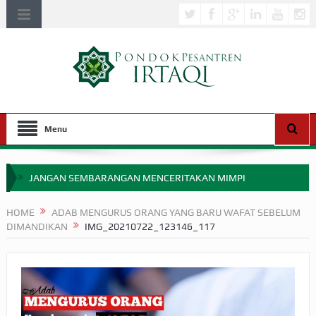
Menu
JANGAN SEMBARANGAN MENCERITAKAN MIMPI
APAKAH ULAMA SALEH PERLU MASUK SCOPUS?
HOME
ADAB MENGURUS ORANG YANG BARU WAFAT SEBELUM
DIMANDIKAN
IMG_20210722_123146_117
MIMPI YANG DIABAIKAN MENJELANG PERANG BADAR
APA HUKUM MEMPERCEPAT PEMBAYARAN ZAKAT
SEBELUM TIBA SAAT WAJIB?
HAKIKAT NIKMAT DI DUNIA!