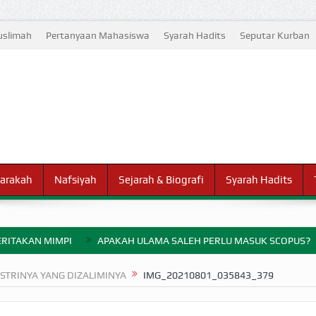
slimah
Pertanyaan Mahasiswa
Syarah Hadits
Seputar Kurban
arakah
Nafsiyah
Sejarah & Biografi
Syarah Hadits
RITAKAN MIMPI
APAKAH ULAMA SALEH PERLU MASUK SCOPUS?
ELANG PERANG BADAR
STRINYA YANG DIZALIMINYA
IMG_20210801_035843_379
AYARAN ZAKAT SEBELUM TIBA SAAT WAJIB?
HAKIKAT NIKMAT D