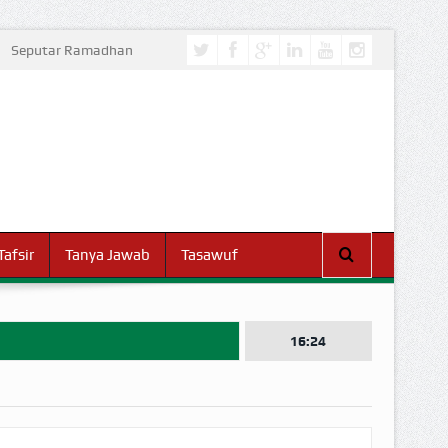
Seputar Ramadhan
Tafsir
Tanya Jawab
Tasawuf
16:24
I DUNIA!