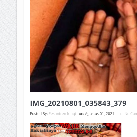
IMG_20210801_035843_379
Posted By:
Pesantren Irtaqi
on:
Agustus 01, 2021
In:
No Co