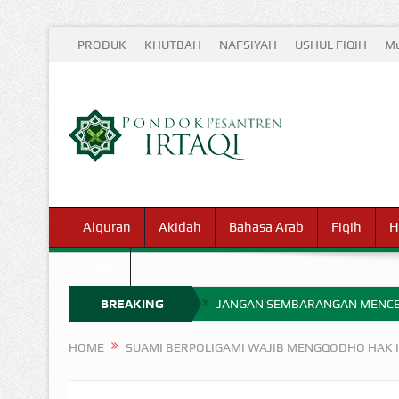
PRODUK
KHUTBAH
NAFSIYAH
USHUL FIQIH
Mu
Alquran
Akidah
Bahasa Arab
Fiqih
H
Waris
BREAKING
JANGAN SEMBARANGAN MENCE
MIMPI YANG DIABAIKAN MENJ
NEWS
HOME
SUAMI BERPOLIGAMI WAJIB MENGQODHO HAK I
APA HUKUM MEMPERCEPAT PEMB