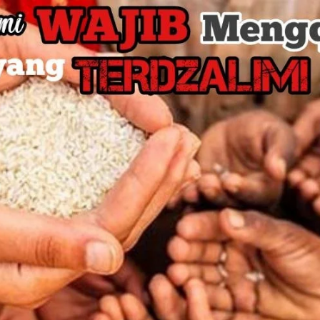
AKAT UANG?
UANG HARAM BISA MENJADI HALAL JIKA SEBAB K
’I
BAHASA CINTA KARENA ALLAH
HUKUM MEMBAYAR ZAKA
DA KERABAT SENDIRI