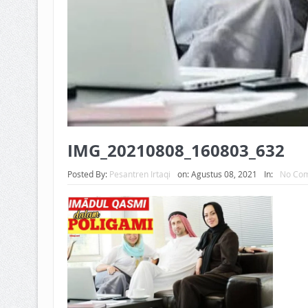
IMG_20210808_160803_632
Posted By:
Pesantren Irtaqi
on:
Agustus 08, 2021
In:
No Co