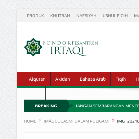
PRODUK
KHUTBAH
NAFSIYAH
USHUL FIQIH
Mu
Alquran
Akidah
Bahasa Arab
Fiqih
H
Waris
BREAKING
JANGAN SEMBARANGAN MENCE
MIMPI YANG DIABAIKAN MENJ
NEWS
HOME
IMĀDUL QASMI DALAM POLIGAMI
IMG_2021
APA HUKUM MEMPERCEPAT PEMB