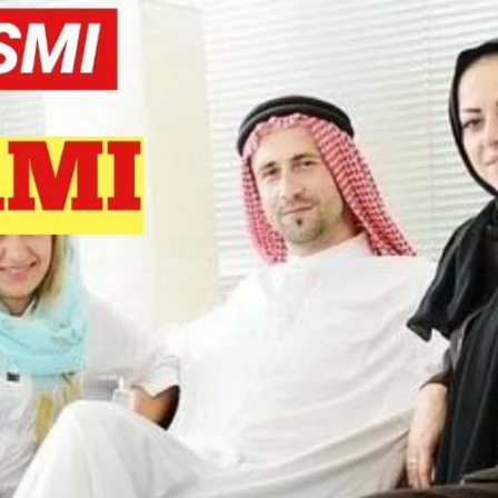
AKAT UANG?
UANG HARAM BISA MENJADI HALAL JIKA SEBAB K
’I
BAHASA CINTA KARENA ALLAH
HUKUM MEMBAYAR ZAKA
DA KERABAT SENDIRI