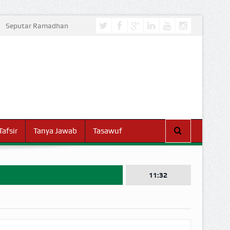
Seputar Ramadhan
Tafsir
Tanya Jawab
Tasawuf
11:32
I DUNIA!