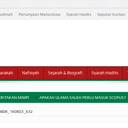
slimah
Pertanyaan Mahasiswa
Syarah Hadits
Seputar Kurban
arakah
Nafsiyah
Sejarah & Biografi
Syarah Hadits
RITAKAN MIMPI
APAKAH ULAMA SALEH PERLU MASUK SCOPUS?
ELANG PERANG BADAR
0808_160803_632
AYARAN ZAKAT SEBELUM TIBA SAAT WAJIB?
HAKIKAT NIKMAT D