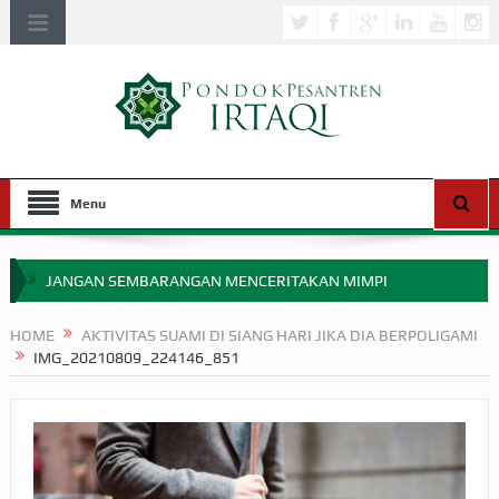
Menu
JANGAN SEMBARANGAN MENCERITAKAN MIMPI
APAKAH ULAMA SALEH PERLU MASUK SCOPUS?
HOME
AKTIVITAS SUAMI DI SIANG HARI JIKA DIA BERPOLIGAMI
IMG_20210809_224146_851
MIMPI YANG DIABAIKAN MENJELANG PERANG BADAR
APA HUKUM MEMPERCEPAT PEMBAYARAN ZAKAT
SEBELUM TIBA SAAT WAJIB?
HAKIKAT NIKMAT DI DUNIA!