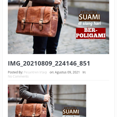
BAGAIMANA CARA MEMBAYAR ZAKAT UANG?
UANG HARAM BISA MENJADI HALAL JIKA SEBAB
KEPEMILIKANNYA BERUBAH
ISTIDLAL BATIL VS ISTIDLAL SYAR’I
BAHASA CINTA KARENA ALLAH
HUKUM MEMBAYAR ZAKAT DENGAN CARA MENGANGSUR
IMG_20210809_224146_851
HUKUM MEMBAYAR ZAKAT KEPADA KERABAT SENDIRI
Posted By:
Pesantren Irtaqi
on:
Agustus 09, 2021
In:
No Comments