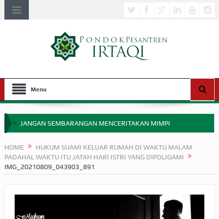
Menu
JANGAN SEMBARANGAN MENCERITAKAN MIMPI
APAKAH ULAMA SALEH PERLU MASUK SCOPUS?
HOME
HUKUM SUAMI KELUAR RUMAH DI WAKTU MALAM
PADAHAL WAKTU ITU JATAH HARI ISTRI YANG DIPOLIGAMI
MIMPI YANG DIABAIKAN MENJELANG PERANG BADAR
IMG_20210809_043903_891
APA HUKUM MEMPERCEPAT PEMBAYARAN ZAKAT
SEBELUM TIBA SAAT WAJIB?
HAKIKAT NIKMAT DI DUNIA!