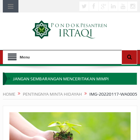
Menu
JANGAN SEMBARANGAN MENCERITAKAN MIMPI
APAKAH ULAMA SALEH PERLU MASUK SCOPUS?
HOME
PENTINGNYA MINTA HIDAYAH
IMG-20220117-WA0005
MIMPI YANG DIABAIKAN MENJELANG PERANG BADAR
APA HUKUM MEMPERCEPAT PEMBAYARAN ZAKAT
SEBELUM TIBA SAAT WAJIB?
HAKIKAT NIKMAT DI DUNIA!