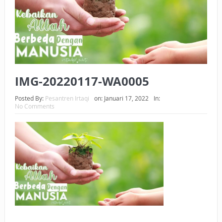
BAGAIMANA CARA MEMBAYAR ZAKAT UANG?
UANG HARAM BISA MENJADI HALAL JIKA SEBAB
KEPEMILIKANNYA BERUBAH
ISTIDLAL BATIL VS ISTIDLAL SYAR’I
IMG-20220117-WA0005
BAHASA CINTA KARENA ALLAH
Posted By:
Pesantren Irtaqi
on:
Januari 17, 2022
In:
No Comments
HUKUM MEMBAYAR ZAKAT DENGAN CARA MENGANGSUR
HUKUM MEMBAYAR ZAKAT KEPADA KERABAT SENDIRI