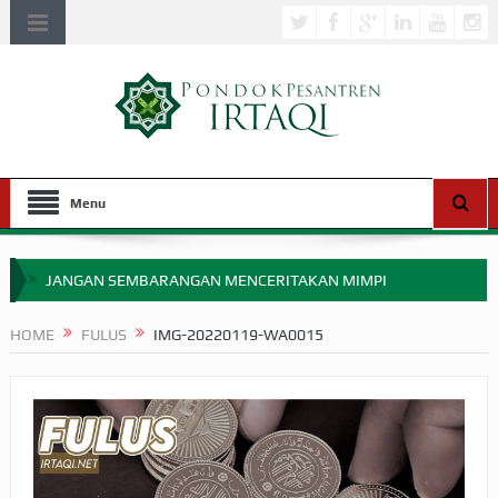
Menu
JANGAN SEMBARANGAN MENCERITAKAN MIMPI
APAKAH ULAMA SALEH PERLU MASUK SCOPUS?
HOME
FULUS
IMG-20220119-WA0015
MIMPI YANG DIABAIKAN MENJELANG PERANG BADAR
APA HUKUM MEMPERCEPAT PEMBAYARAN ZAKAT
SEBELUM TIBA SAAT WAJIB?
HAKIKAT NIKMAT DI DUNIA!