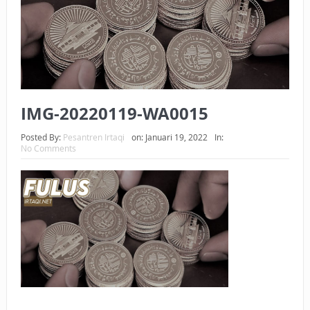
BAGAIMANA CARA MEMBAYAR ZAKAT UANG?
UANG HARAM BISA MENJADI HALAL JIKA SEBAB
KEPEMILIKANNYA BERUBAH
ISTIDLAL BATIL VS ISTIDLAL SYAR’I
IMG-20220119-WA0015
BAHASA CINTA KARENA ALLAH
Posted By:
Pesantren Irtaqi
on:
Januari 19, 2022
In:
No Comments
HUKUM MEMBAYAR ZAKAT DENGAN CARA MENGANGSUR
HUKUM MEMBAYAR ZAKAT KEPADA KERABAT SENDIRI