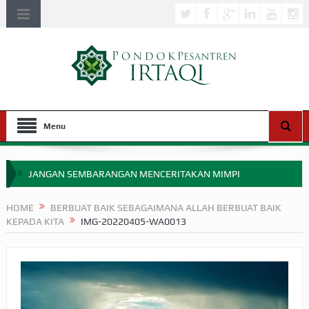
Menu
JANGAN SEMBARANGAN MENCERITAKAN MIMPI
APAKAH ULAMA SALEH PERLU MASUK SCOPUS?
HOME
BERBUAT BAIK SEBAGAIMANA ALLAH BERBUAT BAIK
KEPADA KITA
IMG-20220405-WA0013
MIMPI YANG DIABAIKAN MENJELANG PERANG BADAR
APA HUKUM MEMPERCEPAT PEMBAYARAN ZAKAT
SEBELUM TIBA SAAT WAJIB?
HAKIKAT NIKMAT DI DUNIA!