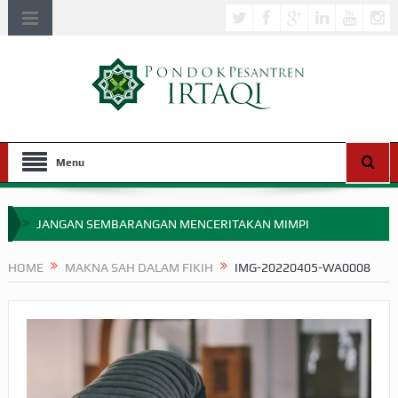
Menu
JANGAN SEMBARANGAN MENCERITAKAN MIMPI
APAKAH ULAMA SALEH PERLU MASUK SCOPUS?
HOME
MAKNA SAH DALAM FIKIH
IMG-20220405-WA0008
MIMPI YANG DIABAIKAN MENJELANG PERANG BADAR
APA HUKUM MEMPERCEPAT PEMBAYARAN ZAKAT
SEBELUM TIBA SAAT WAJIB?
HAKIKAT NIKMAT DI DUNIA!