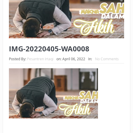
BAGAIMANA CARA MEMBAYAR ZAKAT UANG?
UANG HARAM BISA MENJADI HALAL JIKA SEBAB
KEPEMILIKANNYA BERUBAH
ISTIDLAL BATIL VS ISTIDLAL SYAR’I
IMG-20220405-WA0008
BAHASA CINTA KARENA ALLAH
Posted By:
Pesantren Irtaqi
on:
April 06, 2022
In:
No Comments
HUKUM MEMBAYAR ZAKAT DENGAN CARA MENGANGSUR
HUKUM MEMBAYAR ZAKAT KEPADA KERABAT SENDIRI