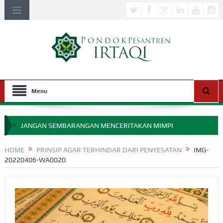
Menu
JANGAN SEMBARANGAN MENCERITAKAN MIMPI
APAKAH ULAMA SALEH PERLU MASUK SCOPUS?
HOME
PRINSIP AGAR TERHINDAR DARI PENYESATAN
IMG-
20220406-WA0020
MIMPI YANG DIABAIKAN MENJELANG PERANG BADAR
APA HUKUM MEMPERCEPAT PEMBAYARAN ZAKAT
SEBELUM TIBA SAAT WAJIB?
HAKIKAT NIKMAT DI DUNIA!