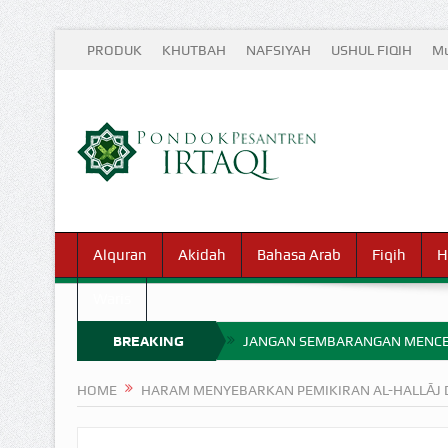
PRODUK
KHUTBAH
NAFSIYAH
USHUL FIQIH
Mu
Alquran
Akidah
Bahasa Arab
Fiqih
H
Waris
BREAKING
JANGAN SEMBARANGAN MENCE
MIMPI YANG DIABAIKAN MENJ
NEWS
HOME
HARAM MENYEBARKAN PEMIKIRAN AL-HALLĀJ DA
APA HUKUM MEMPERCEPAT PEMB