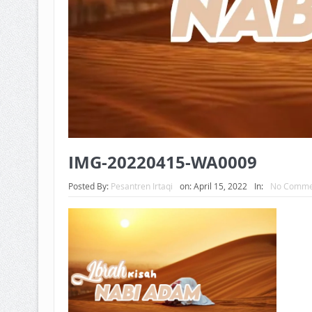
IMG-20220415-WA0009
Posted By:
Pesantren Irtaqi
on:
April 15, 2022
In:
No Comme