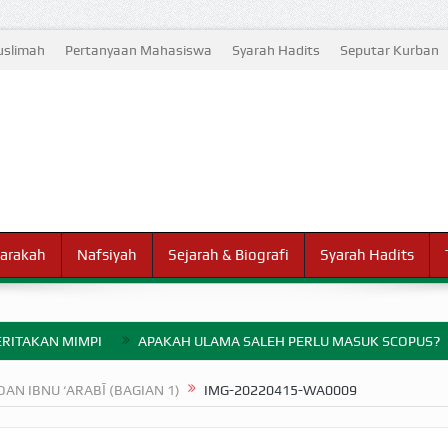
slimah
Pertanyaan Mahasiswa
Syarah Hadits
Seputar Kurban
arakah
Nafsiyah
Sejarah & Biografi
Syarah Hadits
RITAKAN MIMPI
APAKAH ULAMA SALEH PERLU MASUK SCOPUS?
ELANG PERANG BADAR
N IBNU ‘ARABĪ (BAGIAN 1)
IMG-20220415-WA0009
AYARAN ZAKAT SEBELUM TIBA SAAT WAJIB?
HAKIKAT NIKMAT D