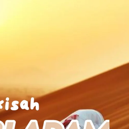
AKAT UANG?
UANG HARAM BISA MENJADI HALAL JIKA SEBAB K
’I
BAHASA CINTA KARENA ALLAH
HUKUM MEMBAYAR ZAKA
DA KERABAT SENDIRI