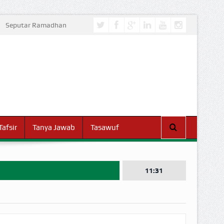
Seputar Ramadhan
Tafsir
Tanya Jawab
Tasawuf
11:31
I DUNIA!