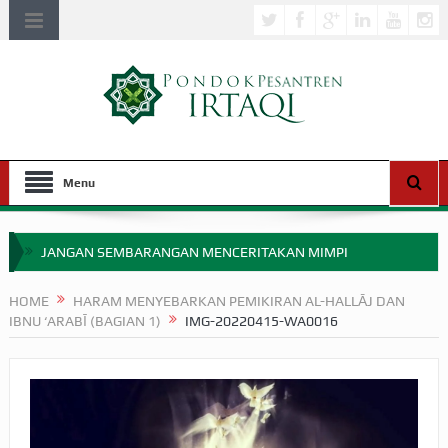
Menu
JANGAN SEMBARANGAN MENCERITAKAN MIMPI
APAKAH ULAMA SALEH PERLU MASUK SCOPUS?
HOME
HARAM MENYEBARKAN PEMIKIRAN AL-HALLĀJ DAN
IBNU ‘ARABĪ (BAGIAN 1)
IMG-20220415-WA0016
MIMPI YANG DIABAIKAN MENJELANG PERANG BADAR
APA HUKUM MEMPERCEPAT PEMBAYARAN ZAKAT
SEBELUM TIBA SAAT WAJIB?
HAKIKAT NIKMAT DI DUNIA!