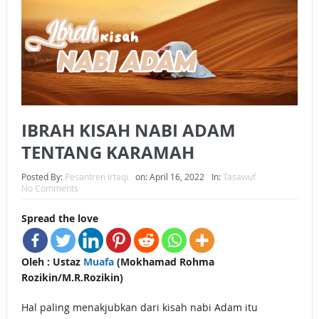
BAGAIMANA CARA MEMBAYAR ZAKAT UANG?
UANG HARAM BISA MENJADI HALAL JIKA SEBAB
KEPEMILIKANNYA BERUBAH
ISTIDLAL BATIL VS ISTIDLAL SYAR’I
IBRAH KISAH NABI ADAM
BAHASA CINTA KARENA ALLAH
TENTANG KARAMAH
HUKUM MEMBAYAR ZAKAT DENGAN CARA MENGANGSUR
Posted By:
Pesantren Irtaqi
on:
April 16, 2022
In:
Tasawuf
HUKUM MEMBAYAR ZAKAT KEPADA KERABAT SENDIRI
No Comments
Spread the love
Oleh : Ustaz
Muafa
(Mokhamad Rohma
Rozikin/M.R.Rozikin)
Hal paling menakjubkan dari kisah nabi Adam itu