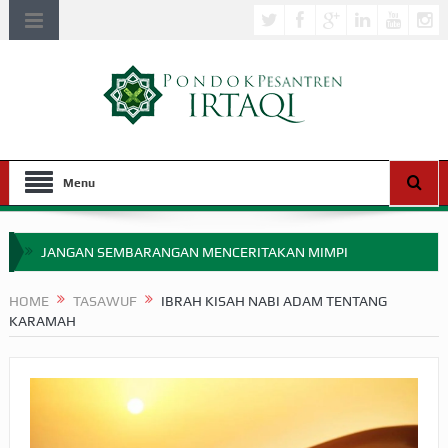
Menu
JANGAN SEMBARANGAN MENCERITAKAN MIMPI
APAKAH ULAMA SALEH PERLU MASUK SCOPUS?
HOME
TASAWUF
IBRAH KISAH NABI ADAM TENTANG
KARAMAH
MIMPI YANG DIABAIKAN MENJELANG PERANG BADAR
APA HUKUM MEMPERCEPAT PEMBAYARAN ZAKAT
SEBELUM TIBA SAAT WAJIB?
HAKIKAT NIKMAT DI DUNIA!