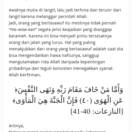
Awalnya mulia di langit, lalu jadi terhina dan terusir dari
langit karena melanggar perintah Allah.
Jadi, orang yang bertasawuf itu mestinya tidak pernah
“me-wow-kan” segala jenis keajaiban yang dianggap
karamah. Karena ini bisa menjadi pintu tersesatnya
orang dari jalan yang lurus. Hal yang paling
menakjubkan dari orang yang bertasawuf adalah saat dia
bisa mengendalikan hawa nafsunya, sanggup
mengutamakan rida Allah daripada kepentingan
pribadinya dan teguh konsisten menegakkan syariat.
Allah berfirman,
﴿‌وَأَمَّا ‌مَنْ ‌خَافَ ‌مَقَامَ ‌رَبِّهِ ‌وَنَهَى النَّفْسَ
عَنِ الْهَوَى (٤٠) فَإِنَّ الْجَنَّةَ هِيَ الْمَأْوَى﴾
[النازعات: 40-41]
Artinya,