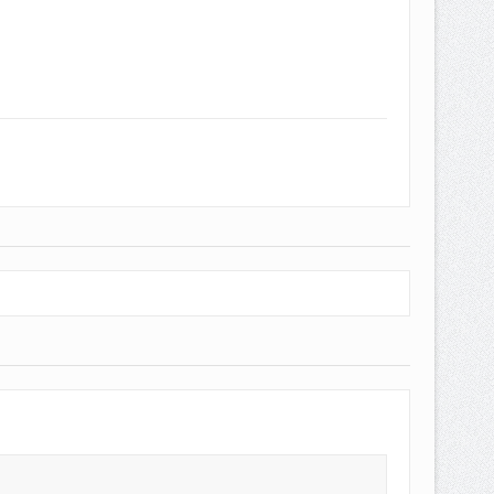
EPEMILIKANNYA BERUBAH
T DENGAN CARA MENGANGSUR