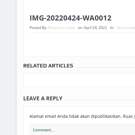
BAGAIMANA CARA MEMBAYAR Z
ISTIDLAL BATIL VS ISTIDLAL SYAR
IMG-20220424-WA0012
HUKUM MEMBAYAR ZAKAT KEPA
Posted By:
Pesantren Irtaqi
on:
April 24, 2022
In:
No Comme
RELATED ARTICLES
LEAVE A REPLY
Alamat email Anda tidak akan dipublikasikan.
Ruas 