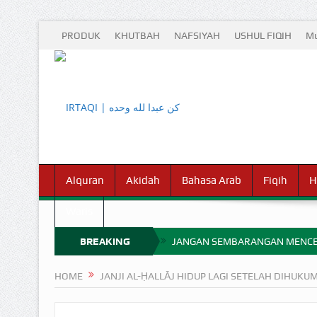
PRODUK
KHUTBAH
NAFSIYAH
USHUL FIQIH
Mu
Alquran
Akidah
Bahasa Arab
Fiqih
H
Waris
BREAKING
JANGAN SEMBARANGAN MENCE
MIMPI YANG DIABAIKAN MENJ
NEWS
HOME
JANJI AL-ḤALLĀJ HIDUP LAGI SETELAH DIHUKUM
APA HUKUM MEMPERCEPAT PEMB