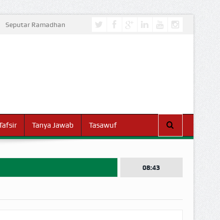
Seputar Ramadhan
Tafsir
Tanya Jawab
Tasawuf
08:43
I DUNIA!