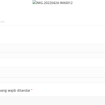
AKAT UANG?
UANG HARAM BISA MENJADI HALAL JIKA SEBAB K
’I
BAHASA CINTA KARENA ALLAH
HUKUM MEMBAYAR ZAKA
DA KERABAT SENDIRI
nts
*
yang wajib ditandai