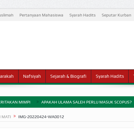
slimah
Pertanyaan Mahasiswa
Syarah Hadits
Seputar Kurban
arakah
Nafsiyah
Sejarah & Biografi
Syarah Hadits
RITAKAN MIMPI
APAKAH ULAMA SALEH PERLU MASUK SCOPUS?
ELANG PERANG BADAR
 MATI
IMG-20220424-WA0012
AYARAN ZAKAT SEBELUM TIBA SAAT WAJIB?
HAKIKAT NIKMAT D