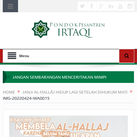
Menu
JANGAN SEMBARANGAN MENCERITAKAN MIMPI
APAKAH ULAMA SALEH PERLU MASUK SCOPUS?
HOME
JANJI AL-ḤALLĀJ HIDUP LAGI SETELAH DIHUKUM MATI
IMG-20220424-WA0015
MIMPI YANG DIABAIKAN MENJELANG PERANG BADAR
APA HUKUM MEMPERCEPAT PEMBAYARAN ZAKAT
SEBELUM TIBA SAAT WAJIB?
HAKIKAT NIKMAT DI DUNIA!