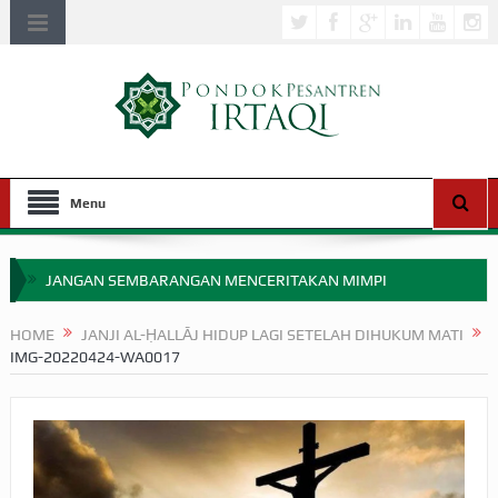
Menu
JANGAN SEMBARANGAN MENCERITAKAN MIMPI
APAKAH ULAMA SALEH PERLU MASUK SCOPUS?
HOME
JANJI AL-ḤALLĀJ HIDUP LAGI SETELAH DIHUKUM MATI
IMG-20220424-WA0017
MIMPI YANG DIABAIKAN MENJELANG PERANG BADAR
APA HUKUM MEMPERCEPAT PEMBAYARAN ZAKAT
SEBELUM TIBA SAAT WAJIB?
HAKIKAT NIKMAT DI DUNIA!