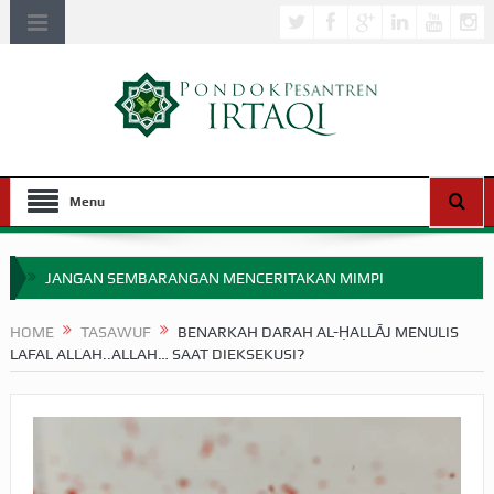
Menu
JANGAN SEMBARANGAN MENCERITAKAN MIMPI
APAKAH ULAMA SALEH PERLU MASUK SCOPUS?
HOME
TASAWUF
BENARKAH DARAH AL-ḤALLĀJ MENULIS
LAFAL ALLAH..ALLAH… SAAT DIEKSEKUSI?
MIMPI YANG DIABAIKAN MENJELANG PERANG BADAR
APA HUKUM MEMPERCEPAT PEMBAYARAN ZAKAT
SEBELUM TIBA SAAT WAJIB?
HAKIKAT NIKMAT DI DUNIA!