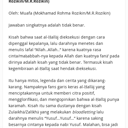
Rozikin/M.R.Rozikin)
Oleh: Muafa (Mokhamad Rohma Rozikin/M.R.Rozikin)
Jawaban singkatnya adalah tidak benar.
Kisah bahwa saat al-Ḥallāj dieksekusi dengan cara
dipenggal kepalanya, lalu darahnya menetes dan
menulis lafal “Allah..Allah..” karena kuatnya rasa
cinta/maḥabbah-nya kepada Allah dan kuatnya fanā’ pada
dirinya adalah kisah yang tidak benar. Termasuk kisah
kegembiraan al-Ḥallāj saat hendak dieksekusi.
Itu hanya mitos, legenda dan cerita yang dikarang-
karang. Nampaknya fans garis keras al-Ḥallāj yang
menciptakannya untuk memberi citra positif,
mengglorifikasi, dan mengopinikan bahwa al-Ḥallāj punya
karamah. Kisah itu sama dustanya dengan kisah
Zulaikhā/Zalīkhā yang melakukan
bloodletting
lalu
darahnya menulis “Yusuf…Yusuf…” karena saking
besarnya cintanya kepada nabi Yusuf. Malahan, bisa jadi