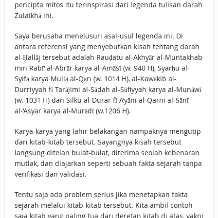
pencipta mitos itu terinspirasi dari legenda tulisan darah
Zulaikhā ini.
Saya berusaha menelusuri asal-usul legenda ini. Di
antara referensi yang menyebutkan kisah tentang darah
al-Ḥallāj tersebut adalah Rauḍatu al-Akhyār al-Muntakhab
min Rabī‘ al-Abrār karya al-Amāsī (w. 940 H), Syarḥu al-
Syifā karya Mullā al-Qārī (w. 1014 H), al-Kawākib al-
Durriyyah fī Tarājimi al-Sādah al-Sūfiyyah karya al-Munāwī
(w. 1031 H) dan Silku al-Durar fī A’yāni al-Qarni al-Ṡānī
al-‘Asyar karya al-Murādī (w.1206 H).
Karya-karya yang lahir belakangan nampaknya mengutip
dari kitab-kitab tersebut. Sayangnya kisah tersebut
langsung ditelan bulat-bulat, diterima seolah kebenaran
mutlak, dan diajarkan seperti sebuah fakta sejarah tanpa
verifikasi dan validasi.
Tentu saja ada problem serius jika menetapkan fakta
sejarah melalui kitab-kitab tersebut. Kita ambil contoh
saja kitab yang paling tua dari deretan kitab di atas, yakni