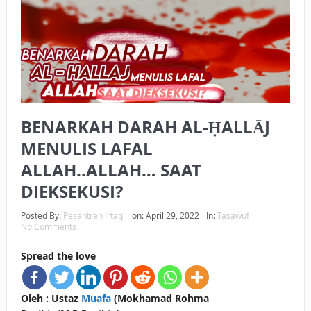
BAGAIMANA CARA MEMBAYAR ZAKAT UANG?
UANG HARAM BISA MENJADI HALAL JIKA SEBAB
KEPEMILIKANNYA BERUBAH
ISTIDLAL BATIL VS ISTIDLAL SYAR’I
BENARKAH DARAH AL-ḤALLĀJ
BAHASA CINTA KARENA ALLAH
MENULIS LAFAL
HUKUM MEMBAYAR ZAKAT DENGAN CARA MENGANGSUR
ALLAH..ALLAH… SAAT
HUKUM MEMBAYAR ZAKAT KEPADA KERABAT SENDIRI
DIEKSEKUSI?
Posted By:
Pesantren Irtaqi
on:
April 29, 2022
In:
Tasawuf
No Comments
Spread the love
Oleh : Ustaz
Muafa
(Mokhamad Rohma