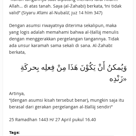
Allah… di atas tanah. Saya (al-Żahabī) berkata, ‘Ini tidak
valid” (Siyaru A’lāmi al-Nubalā’, juz 14 hlm 347)
Dengan asumsi riwayatnya diterima sekalipun, maka
yang logis adalah memahami bahwa al-Ḥallāj menulis
dengan menggerakkan pergelangan tangannya. Tidak
ada unsur karamah sama sekali di sana. Al-Żahabī
berkata,
وَيُمكنُ أَنْ يَكُوْنَ هَذَا مِنْ فِعلِه بِحركَةِ
زَنْدِه»
Artinya,
“(dengan asumsi kisah tersebut benar), mungkin saja itu
berasal dari gerakan pergelangan al-Ḥallāj sendiri”
25 Ramadhan 1443 H/ 27 April pukul 16.40
Tags: