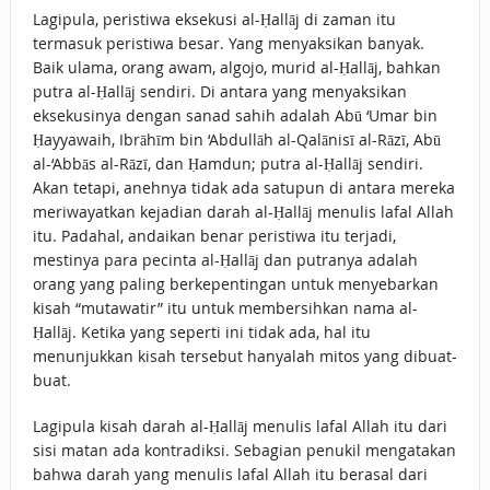
Lagipula, peristiwa eksekusi al-Ḥallāj di zaman itu
termasuk peristiwa besar. Yang menyaksikan banyak.
Baik ulama, orang awam, algojo, murid al-Ḥallāj, bahkan
putra al-Ḥallāj sendiri. Di antara yang menyaksikan
eksekusinya dengan sanad sahih adalah Abū ‘Umar bin
Ḥayyawaih, Ibrāhīm bin ‘Abdullāh al-Qalānisī al-Rāzī, Abū
al-‘Abbās al-Rāzī, dan Ḥamdun; putra al-Ḥallāj sendiri.
Akan tetapi, anehnya tidak ada satupun di antara mereka
meriwayatkan kejadian darah al-Ḥallāj menulis lafal Allah
itu. Padahal, andaikan benar peristiwa itu terjadi,
mestinya para pecinta al-Ḥallāj dan putranya adalah
orang yang paling berkepentingan untuk menyebarkan
kisah “mutawatir” itu untuk membersihkan nama al-
Ḥallāj. Ketika yang seperti ini tidak ada, hal itu
menunjukkan kisah tersebut hanyalah mitos yang dibuat-
buat.
Lagipula kisah darah al-Ḥallāj menulis lafal Allah itu dari
sisi matan ada kontradiksi. Sebagian penukil mengatakan
bahwa darah yang menulis lafal Allah itu berasal dari