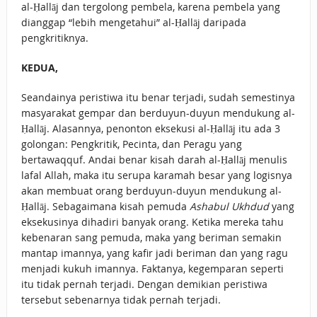
al-Ḥallāj dan tergolong pembela, karena pembela yang
dianggap “lebih mengetahui” al-Ḥallāj daripada
pengkritiknya.
KEDUA,
Seandainya peristiwa itu benar terjadi, sudah semestinya
masyarakat gempar dan berduyun-duyun mendukung al-
Ḥallāj. Alasannya, penonton eksekusi al-Ḥallāj itu ada 3
golongan: Pengkritik, Pecinta, dan Peragu yang
bertawaqquf. Andai benar kisah darah al-Ḥallāj menulis
lafal Allah, maka itu serupa karamah besar yang logisnya
akan membuat orang berduyun-duyun mendukung al-
Ḥallāj. Sebagaimana kisah pemuda
Ashabul Ukhdud
yang
eksekusinya dihadiri banyak orang. Ketika mereka tahu
kebenaran sang pemuda, maka yang beriman semakin
mantap imannya, yang kafir jadi beriman dan yang ragu
menjadi kukuh imannya. Faktanya, kegemparan seperti
itu tidak pernah terjadi. Dengan demikian peristiwa
tersebut sebenarnya tidak pernah terjadi.