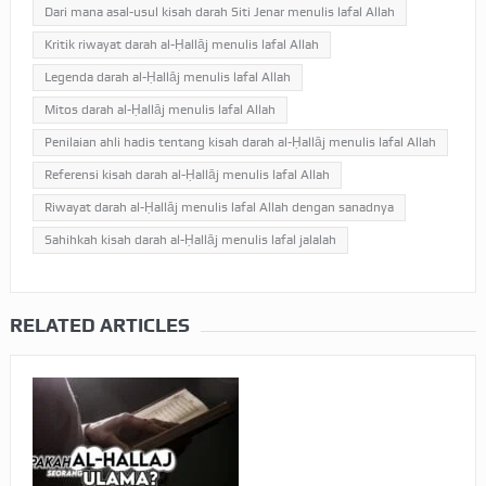
Dari mana asal-usul kisah darah Siti Jenar menulis lafal Allah
Kritik riwayat darah al-Ḥallāj menulis lafal Allah
Legenda darah al-Ḥallāj menulis lafal Allah
Mitos darah al-Ḥallāj menulis lafal Allah
Penilaian ahli hadis tentang kisah darah al-Ḥallāj menulis lafal Allah
Referensi kisah darah al-Ḥallāj menulis lafal Allah
Riwayat darah al-Ḥallāj menulis lafal Allah dengan sanadnya
Sahihkah kisah darah al-Ḥallāj menulis lafal jalalah
RELATED ARTICLES