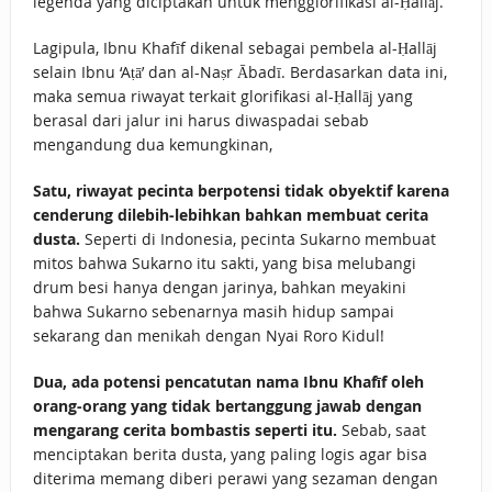
legenda yang diciptakan untuk mengglorifikasi al-Ḥallāj.
Lagipula, Ibnu Khafīf dikenal sebagai pembela al-Ḥallāj
selain Ibnu ‘Aṭā’ dan al-Naṣr Ābadī. Berdasarkan data ini,
maka semua riwayat terkait glorifikasi al-Ḥallāj yang
berasal dari jalur ini harus diwaspadai sebab
mengandung dua kemungkinan,
Satu, riwayat pecinta berpotensi tidak obyektif karena
cenderung dilebih-lebihkan bahkan membuat cerita
dusta.
Seperti di Indonesia, pecinta Sukarno membuat
mitos bahwa Sukarno itu sakti, yang bisa melubangi
drum besi hanya dengan jarinya, bahkan meyakini
bahwa Sukarno sebenarnya masih hidup sampai
sekarang dan menikah dengan Nyai Roro Kidul!
Dua, ada potensi pencatutan nama Ibnu Khafīf oleh
orang-orang yang tidak bertanggung jawab dengan
mengarang cerita bombastis seperti itu.
Sebab, saat
menciptakan berita dusta, yang paling logis agar bisa
diterima memang diberi perawi yang sezaman dengan