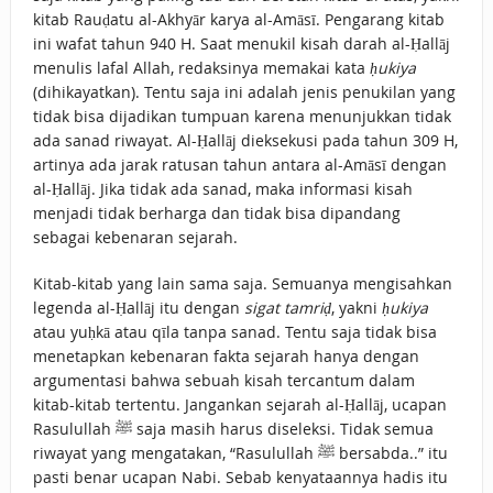
kitab Rauḍatu al-Akhyār karya al-Amāsī. Pengarang kitab
ini wafat tahun 940 H. Saat menukil kisah darah al-Ḥallāj
menulis lafal Allah, redaksinya memakai kata
ḥukiya
(dihikayatkan). Tentu saja ini adalah jenis penukilan yang
tidak bisa dijadikan tumpuan karena menunjukkan tidak
ada sanad riwayat. Al-Ḥallāj dieksekusi pada tahun 309 H,
artinya ada jarak ratusan tahun antara al-Amāsī dengan
al-Ḥallāj. Jika tidak ada sanad, maka informasi kisah
menjadi tidak berharga dan tidak bisa dipandang
sebagai kebenaran sejarah.
Kitab-kitab yang lain sama saja. Semuanya mengisahkan
legenda al-Ḥallāj itu dengan
sigat tamriḍ
, yakni
ḥukiya
atau yuḥkā atau qīla tanpa sanad. Tentu saja tidak bisa
menetapkan kebenaran fakta sejarah hanya dengan
argumentasi bahwa sebuah kisah tercantum dalam
kitab-kitab tertentu. Jangankan sejarah al-Ḥallāj, ucapan
Rasulullah ﷺ saja masih harus diseleksi. Tidak semua
riwayat yang mengatakan, “Rasulullah ﷺ bersabda..” itu
pasti benar ucapan Nabi. Sebab kenyataannya hadis itu