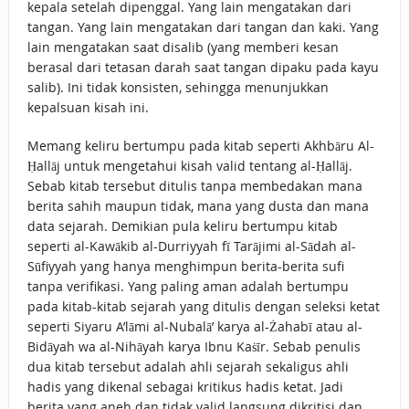
kepala setelah dipenggal. Yang lain mengatakan dari
tangan. Yang lain mengatakan dari tangan dan kaki. Yang
lain mengatakan saat disalib (yang memberi kesan
berasal dari tetasan darah saat tangan dipaku pada kayu
salib). Ini tidak konsisten, sehingga menunjukkan
kepalsuan kisah ini.
Memang keliru bertumpu pada kitab seperti Akhbāru Al-
Ḥallāj untuk mengetahui kisah valid tentang al-Ḥallāj.
Sebab kitab tersebut ditulis tanpa membedakan mana
berita sahih maupun tidak, mana yang dusta dan mana
data sejarah. Demikian pula keliru bertumpu kitab
seperti al-Kawākib al-Durriyyah fī Tarājimi al-Sādah al-
Sūfiyyah yang hanya menghimpun berita-berita sufi
tanpa verifikasi. Yang paling aman adalah bertumpu
pada kitab-kitab sejarah yang ditulis dengan seleksi ketat
seperti Siyaru A’lāmi al-Nubalā’ karya al-Żahabī atau al-
Bidāyah wa al-Nihāyah karya Ibnu Kaṡīr. Sebab penulis
dua kitab tersebut adalah ahli sejarah sekaligus ahli
hadis yang dikenal sebagai kritikus hadis ketat. Jadi
berita yang aneh dan tidak valid langsung dikritisi dan