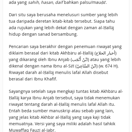
ada yang
sahih, hasan, daif
bahkan palsu/mauḍū‘.
Dari situ saya berusaha menelusuri sumber yang lebih
tua daripada deretan kitab-kitab tersebut. Siapa tahu
ada rujukan yang lebih dekat dengan zaman al-Ḥallāj
hidup dengan sanad bersambung.
Pencarian saya berakhir dengan penemuan riwayat yang
diklaim berasal dari kitab Akhbāru al-Ḥallāj (أخبار الحلاج)
yang dikarang oleh Ibnu Anjab (ابْنُ أَنْجَب) atau yang lebih
dikenal dengan nama Ibnu al-Sā‘ī (ابْنُ السَّاعِيْ) (w. 674 H).
Riwayat darah al-Ḥallāj menulis lafal Allah disebut
berasal dari Ibnu Khafīf.
Sayangnya setelah saya mengkaji tuntas kitab Akhbāru al-
Ḥallāj karya Ibnu Anjab tersebut, saya tidak menemukan
riwayat tentang darah al-Ḥallāj menulis lafal Allah itu.
Entah beda sumber manuskrip atau sebab yang lain,
yang jelas kitab Akhbār al-Ḥallāj yang saya kaji tidak
memuatnya. Versi yang saya miliki adalah hasil tahkik
Muwaffaq Fauzī al-Jabr.