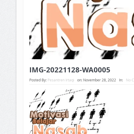
IMG-20221128-WA0005
Posted By:
Pesantren Irtaqi
on:
November 28, 2022
In:
No 