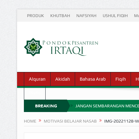
PRODUK
KHUTBAH
NAFSIYAH
USHUL FIQIH
Mu
Alquran
Akidah
Bahasa Arab
Fiqih
H
Waris
BREAKING
JANGAN SEMBARANGAN MENCE
MIMPI YANG DIABAIKAN MENJ
NEWS
HOME
MOTIVASI BELAJAR NASAB
IMG-20221128-
APA HUKUM MEMPERCEPAT PEMB