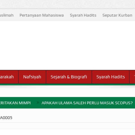
slimah
Pertanyaan Mahasiswa
Syarah Hadits
Seputar Kurban
arakah
Nafsiyah
Sejarah & Biografi
Syarah Hadits
RITAKAN MIMPI
APAKAH ULAMA SALEH PERLU MASUK SCOPUS?
ELANG PERANG BADAR
WA0005
AYARAN ZAKAT SEBELUM TIBA SAAT WAJIB?
HAKIKAT NIKMAT D