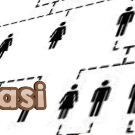
AKAT UANG?
UANG HARAM BISA MENJADI HALAL JIKA SEBAB K
’I
BAHASA CINTA KARENA ALLAH
HUKUM MEMBAYAR ZAKA
DA KERABAT SENDIRI