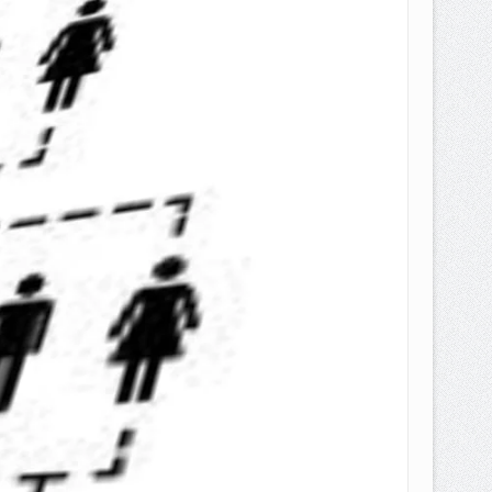
EPEMILIKANNYA BERUBAH
T DENGAN CARA MENGANGSUR