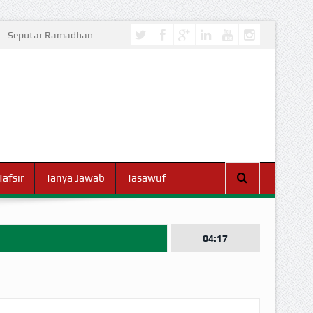
Seputar Ramadhan
Tafsir
Tanya Jawab
Tasawuf
04:17
I DUNIA!