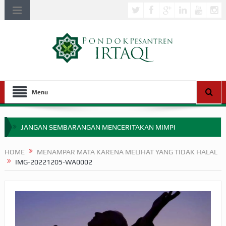
Menu
JANGAN SEMBARANGAN MENCERITAKAN MIMPI
APAKAH ULAMA SALEH PERLU MASUK SCOPUS?
HOME
MENAMPAR MATA KARENA MELIHAT YANG TIDAK HALAL
IMG-20221205-WA0002
MIMPI YANG DIABAIKAN MENJELANG PERANG BADAR
APA HUKUM MEMPERCEPAT PEMBAYARAN ZAKAT
SEBELUM TIBA SAAT WAJIB?
HAKIKAT NIKMAT DI DUNIA!