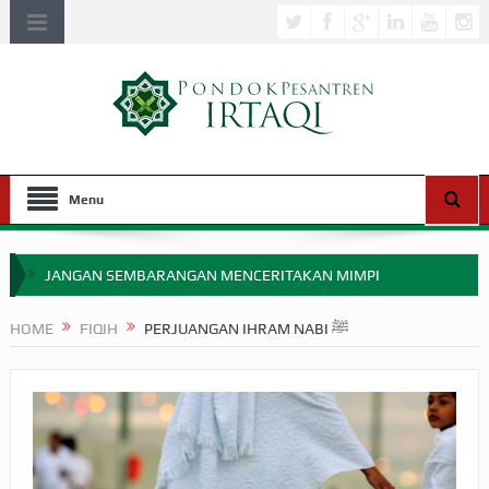
Menu
JANGAN SEMBARANGAN MENCERITAKAN MIMPI
APAKAH ULAMA SALEH PERLU MASUK SCOPUS?
HOME
FIQIH
PERJUANGAN IHRAM NABI ﷺ
MIMPI YANG DIABAIKAN MENJELANG PERANG BADAR
APA HUKUM MEMPERCEPAT PEMBAYARAN ZAKAT
SEBELUM TIBA SAAT WAJIB?
HAKIKAT NIKMAT DI DUNIA!