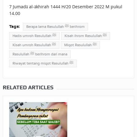
7 Jumadā al-ākhirah 1444 H/20 Desember 2022 M pukul
14.00
Tags:
Berapa lama Rasulullah ﷺ berihrom
Kisah ihrom Rasulullah ﷺ
Hadis umroh Rasulullah ﷺ
Miqot Rasulullah ﷺ
Kisah umroh Rasulullah ﷺ
Rasulullah ﷺ berihrom dari mana
Riwayat tentang miqot Rasulullah ﷺ
RELATED ARTICLES