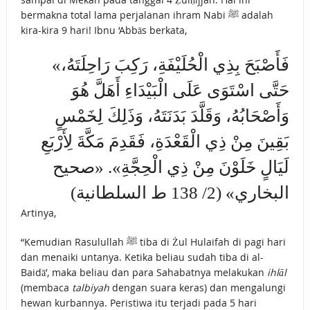
bermakna total lama perjalanan ihram Nabi ﷺ adalah
kira-kira 9 hari! Ibnu ‘Abbās berkata,
«فَأَصْبَحَ بِذِي الْحُلَيْفَةِ، رَكِبَ رَاحِلَتَهُ،
حَتَّى اسْتَوَى عَلَى الْبَيْدَاءِ أَهَلَّ هُوَ
وَأَصْحَابُهُ، وَقَلَّدَ بَدَنَتَهُ، وَذَلِكَ لِخَمْسٍ
بَقِينَ مِنْ ذِي الْقَعْدَةِ، فَقَدِمَ مَكَّةَ لِأَرْبَعِ
لَيَالٍ خَلَوْنَ مِنْ ذِي الْحِجَّةِ». «صحيح
البخاري» (2/ 138 ط السلطانية)
Artinya,
“Kemudian Rasulullah ﷺ tiba di Żul Hulaifah di pagi hari
dan menaiki untanya. Ketika beliau sudah tiba di al-
Baidā’, maka beliau dan para Sahabatnya melakukan
ihlāl
(membaca
talbiyah
dengan suara keras) dan mengalungi
hewan kurbannya. Peristiwa itu terjadi pada 5 hari