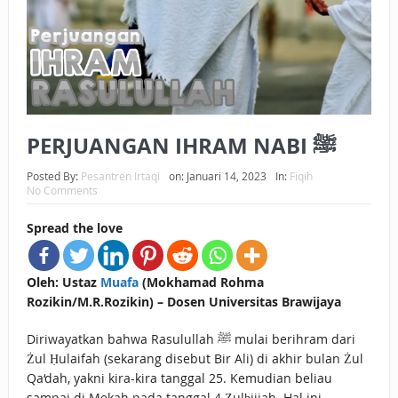
BAGAIMANA CARA MEMBAYAR ZAKAT UANG?
UANG HARAM BISA MENJADI HALAL JIKA SEBAB
KEPEMILIKANNYA BERUBAH
ISTIDLAL BATIL VS ISTIDLAL SYAR’I
PERJUANGAN IHRAM NABI ﷺ
BAHASA CINTA KARENA ALLAH
Posted By:
Pesantren Irtaqi
on:
Januari 14, 2023
In:
Fiqih
No Comments
HUKUM MEMBAYAR ZAKAT DENGAN CARA MENGANGSUR
Spread the love
HUKUM MEMBAYAR ZAKAT KEPADA KERABAT SENDIRI
Oleh: Ustaz
Muafa
(Mokhamad Rohma
Rozikin/M.R.Rozikin) – Dosen Universitas Brawijaya
Diriwayatkan bahwa Rasulullah ﷺ mulai berihram dari
Żul Ḥulaifah (sekarang disebut Bir Ali) di akhir bulan Żul
Qa‘dah, yakni kira-kira tanggal 25. Kemudian beliau
sampai di Mekah pada tanggal 4 Ẓulḥijjah. Hal ini