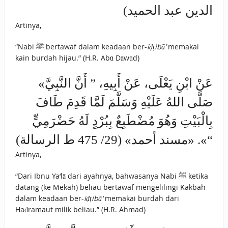
الدين عبد الحميد)
Artinya,
“Nabi ﷺ bertawaf dalam keadaan ber-
iḍṭibā’
memakai
kain burdah hijau.” (H.R. Abū Dāwūd)
«عَنْ ابْنِ يَعْلَى، عَنْ أَبِيهِ، ” أَنَّ النَّبِيَّ
صَلَّى اللهُ عَلَيْهِ وَسَلَّمَ لَمَّا قَدِمَ طَافَ
بِالْبَيْتِ ‌وَهُوَ ‌مُضْطَبِعٌ ‌بِبُرْدٍ لَهُ حَضْرَمِيٍّ
“». «مسند أحمد» (29/ 475 ط الرسالة)
Artinya,
“Dari Ibnu Ya‘lā dari ayahnya, bahwasanya Nabi ﷺ ketika
datang (ke Mekah) beliau bertawaf mengelilingi Kakbah
dalam keadaan ber-
iḍṭibā‘
memakai burdah dari
Haḍramaut milik beliau.” (H.R. Ahmad)