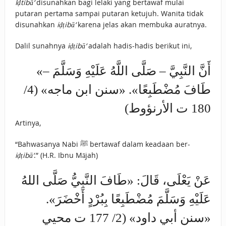
Iḍtibā‘
disunahkan bagi lelaki yang bertawaf mulai
putaran pertama sampai putaran ketujuh. Wanita tidak
disunahkan
iḍṭibā‘
karena jelas akan membuka auratnya.
Dalil sunahnya
iḍṭibā‘
adalah hadis-hadis berikut ini,
«أَنَّ النَّبِيَّ – صَلَّى اللَّهُ عَلَيْهِ وَسَلَّمَ –
‌طَافَ ‌مُضْطَبِعًا». «سنن ابن ماجه» (4/
180 ت الأرنؤوط)
Artinya,
“Bahwasanya Nabi ﷺ bertawaf dalam keadaan ber-
iḍṭibā‘
.” (H.R. Ibnu Mājah)
عَنْ يَعْلَى، قَالَ: «طَافَ النَّبِيُّ صَلَّى اللهُ
عَلَيْهِ وَسَلَّمَ مُضْطَبِعًا ‌بِبُرْدٍ أَخْضَرَ».
«سنن أبي داود» (2/ 177 ت محيي