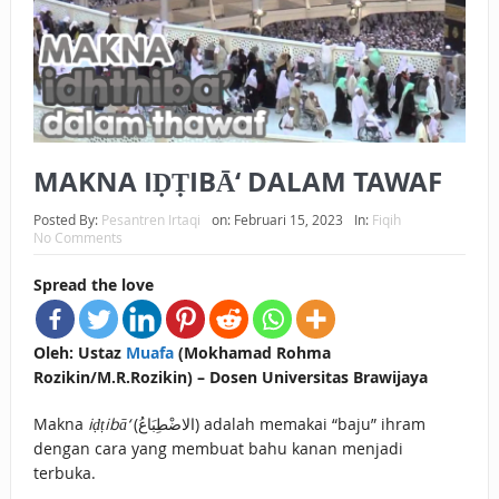
BAGAIMANA CARA MEMBAYAR ZAKAT UANG?
UANG HARAM BISA MENJADI HALAL JIKA SEBAB
KEPEMILIKANNYA BERUBAH
ISTIDLAL BATIL VS ISTIDLAL SYAR’I
MAKNA IḌṬIBĀ‘ DALAM TAWAF
BAHASA CINTA KARENA ALLAH
Posted By:
Pesantren Irtaqi
on:
Februari 15, 2023
In:
Fiqih
No Comments
HUKUM MEMBAYAR ZAKAT DENGAN CARA MENGANGSUR
Spread the love
HUKUM MEMBAYAR ZAKAT KEPADA KERABAT SENDIRI
Oleh: Ustaz
Muafa
(Mokhamad Rohma
Rozikin/M.R.Rozikin) – Dosen Universitas Brawijaya
Makna
iḍṭibā‘
(الاضْطِبَاعُ) adalah memakai “baju” ihram
dengan cara yang membuat bahu kanan menjadi
terbuka.