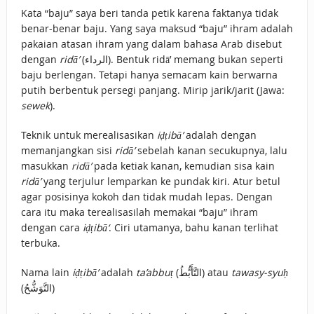
Kata “baju” saya beri tanda petik karena faktanya tidak
benar-benar baju. Yang saya maksud “baju” ihram adalah
pakaian atasan ihram yang dalam bahasa Arab disebut
dengan
ridā’
(الرداء). Bentuk ridā’ memang bukan seperti
baju berlengan. Tetapi hanya semacam kain berwarna
putih berbentuk persegi panjang. Mirip jarik/jarit (Jawa:
sewek
).
Teknik untuk merealisasikan
iḍṭibā’
adalah dengan
memanjangkan sisi
ridā’
sebelah kanan secukupnya, lalu
masukkan
ridā’
pada ketiak kanan, kemudian sisa kain
ridā’
yang terjulur lemparkan ke pundak kiri. Atur betul
agar posisinya kokoh dan tidak mudah lepas. Dengan
cara itu maka terealisasilah memakai “baju” ihram
dengan cara
iḍṭibā‘
. Ciri utamanya, bahu kanan terlihat
terbuka.
Nama lain
iḍṭibā’
adalah
ta’abbuṭ
(التَّأَبُّطُ) atau
tawasy-syuḥ
(التَّوَشُّحُ)