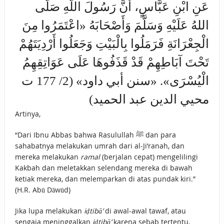
عَنِ ابْنِ عَبَّاسٍ، أَنَّ رَسُولَ اللَّهِ صَلَّى
اللهُ عَلَيْهِ وَسَلَّمَ وَأَصْحَابَهُ «اعْتَمَرُوا مِنَ
الْجِعْرَانَةِ فَرَمَلُوا بِالْبَيْتِ وَجَعَلُوا أَرْدِيَتَهُمْ
تَحْتَ آبَاطِهِمْ قَدْ ‌قَذَفُوهَا ‌عَلَى ‌عَوَاتِقِهِمُ
الْيُسْرَى». «سنن أبي داود» (2/ 177 ت
محيي الدين عبد الحميد)
Artinya,
“Dari Ibnu Abbas bahwa Rasulullah ﷺ dan para
sahabatnya melakukan umrah dari al-Ji’ranah, dan
mereka melakukan
ramal
(berjalan cepat) mengelilingi
Kakbah dan meletakkan selendang mereka di bawah
ketiak mereka, dan melemparkan di atas pundak kiri.”
(H.R. Abū Dāwūd)
Jika lupa melakukan
iḍtibā’
di awal-awal tawaf, atau
sengaja meninggalkan
iḍtibā’
karena sebab tertentu,