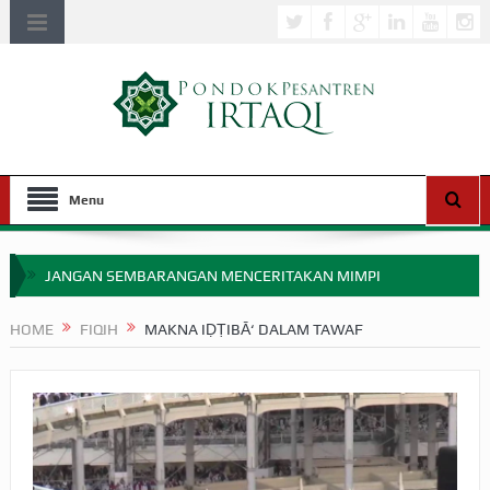
Menu
JANGAN SEMBARANGAN MENCERITAKAN MIMPI
APAKAH ULAMA SALEH PERLU MASUK SCOPUS?
HOME
FIQIH
MAKNA IḌṬIBĀ‘ DALAM TAWAF
MIMPI YANG DIABAIKAN MENJELANG PERANG BADAR
APA HUKUM MEMPERCEPAT PEMBAYARAN ZAKAT
SEBELUM TIBA SAAT WAJIB?
HAKIKAT NIKMAT DI DUNIA!