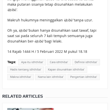
maka putaran sisanya tetap disunahkan melakukan
iḍṭibā’
.
Makruh hukumnya meninggalkan
iḍṭibā’
tanpa uzur.
Oh ya,
iḍṭibā’
bukan hanya disunahkan saat tawaf, tapi
saat sai pada seluruh 7 kali tempuh semuanya juga
disunahkan ber-
iḍṭibā’
bagi lelaki.
14 Rajab 1444 H / 5 Februari 2022 M pukul 18.18
Tags:
Apa itu idhthiba’
Cara idhthiba’
Definisi idhthiba’
Hadis tentang idhthiba’
Kapan disunahkan idhthiba’
Makna idhthiba’
Nama lain idhthiba’
Pengertian idhthiba’
RELATED ARTICLES