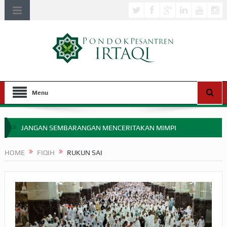
Menu
JANGAN SEMBARANGAN MENCERITAKAN MIMPI
APAKAH ULAMA SALEH PERLU MASUK SCOPUS?
HOME
FIQIH
RUKUN SAI
MIMPI YANG DIABAIKAN MENJELANG PERANG BADAR
APA HUKUM MEMPERCEPAT PEMBAYARAN ZAKAT
SEBELUM TIBA SAAT WAJIB?
HAKIKAT NIKMAT DI DUNIA!