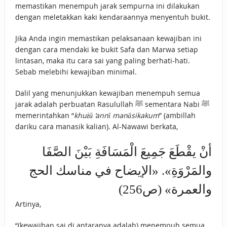
memastikan menempuh jarak sempurna ini dilakukan
dengan meletakkan kaki kendaraannya menyentuh bukit.
Jika Anda ingin memastikan pelaksanaan kewajiban ini
dengan cara mendaki ke bukit Safa dan Marwa setiap
lintasan, maka itu cara sai yang paling berhati-hati.
Sebab melebihi kewajiban minimal.
Dalil yang menunjukkan kewajiban menempuh semua
jarak adalah perbuatan Rasulullah ﷺ sementara Nabi ﷺ
memerintahkan “
khużū ‘annī manāsikakum
” (ambillah
dariku cara manasik kalian). Al-Nawawi berkata,
أنْ يقْطَعَ جَمِيعَ الْمَسَافَةِ بَيْنَ الصَّفَا
والمَرْوَةِ». «الإيضاح في مناسك الحج
والعمرة» (ص256)
Artinya,
“(kewajiban sai di antaranya adalah) menempuh semua