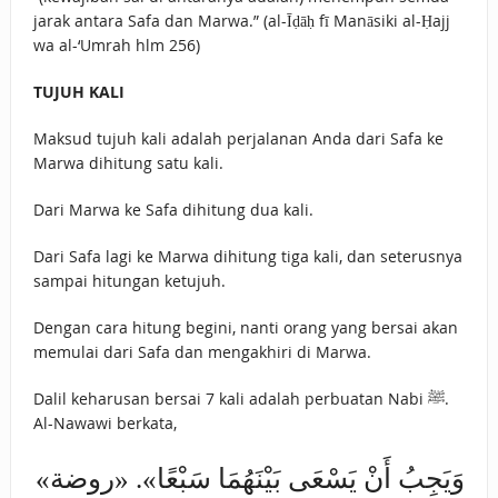
jarak antara Safa dan Marwa.” (al-Īḍāḥ fī Manāsiki al-Ḥajj
wa al-‘Umrah hlm 256)
TUJUH KALI
Maksud tujuh kali adalah perjalanan Anda dari Safa ke
Marwa dihitung satu kali.
Dari Marwa ke Safa dihitung dua kali.
Dari Safa lagi ke Marwa dihitung tiga kali, dan seterusnya
sampai hitungan ketujuh.
Dengan cara hitung begini, nanti orang yang bersai akan
memulai dari Safa dan mengakhiri di Marwa.
Dalil keharusan bersai 7 kali adalah perbuatan Nabi ﷺ.
Al-Nawawi berkata,
«وَيَجِبُ أَنْ يَسْعَى بَيْنَهُمَا سَبْعًا». «روضة