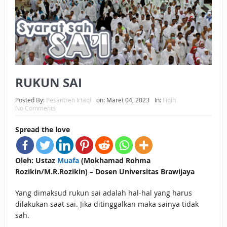
BAGAIMANA CARA MEMBAYAR ZAKAT UANG?
UANG HARAM BISA MENJADI HALAL JIKA SEBAB
KEPEMILIKANNYA BERUBAH
ISTIDLAL BATIL VS ISTIDLAL SYAR’I
RUKUN SAI
BAHASA CINTA KARENA ALLAH
Posted By:
Pesantren Irtaqi
on:
Maret 04, 2023
In:
Fiqih
No Comments
HUKUM MEMBAYAR ZAKAT DENGAN CARA MENGANGSUR
Spread the love
HUKUM MEMBAYAR ZAKAT KEPADA KERABAT SENDIRI
Oleh: Ustaz
Muafa
(Mokhamad Rohma
Rozikin/M.R.Rozikin) – Dosen Universitas Brawijaya
Yang dimaksud rukun sai adalah hal-hal yang harus
dilakukan saat sai. Jika ditinggalkan maka sainya tidak
sah.