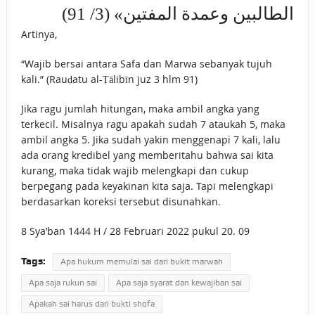
الطالبين وعمدة المفتين» (3/ 91)
Artinya,
“Wajib bersai antara Safa dan Marwa sebanyak tujuh
kali.” (Rauḍatu al-Ṭālibīn juz 3 hlm 91)
Jika ragu jumlah hitungan, maka ambil angka yang
terkecil. Misalnya ragu apakah sudah 7 ataukah 5, maka
ambil angka 5. Jika sudah yakin menggenapi 7 kali, lalu
ada orang kredibel yang memberitahu bahwa sai kita
kurang, maka tidak wajib melengkapi dan cukup
berpegang pada keyakinan kita saja. Tapi melengkapi
berdasarkan koreksi tersebut disunahkan.
8 Sya’ban 1444 H / 28 Februari 2022 pukul 20. 09
Tags:
Apa hukum memulai sai dari bukit marwah
Apa saja rukun sai
Apa saja syarat dan kewajiban sai
Apakah sai harus dari bukti shofa