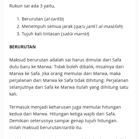
Rukun sai ada 3 yaitu,
Berurutan (
al-tartīb
)
Menempuh semua jarak (
qaṭ‘u jamī’i al-masāfah
)
Tujuh kali lintasan (
sab’a marrāt
)
BERURUTAN
Maksud berurutan adalah sai harus dimulai dari Safa
dulu baru ke Marwa. Tidak boleh dibalik, misalnya dari
Marwa ke Safa. Jika orang memulai dari Marwa, maka
perjalanan dari Marwa ke Safa tidak dihitung. Perjalanan
selanjutnya dari Safa ke Marwa itulah yang dihitung satu
kali.
Termasuk menjadi keharusan juga memulai hitungan
kedua dari Marwa. Hitungan ketiga wajib dari Safa.
Demikian seterusnya sampai genap tujuh hitungan.
Inilah maksud berurutan/
tartīb
itu.