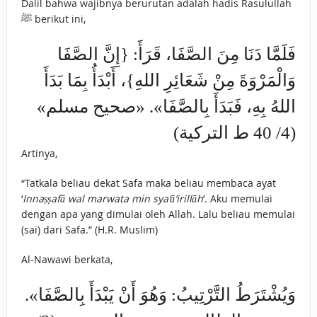
Dalil bahwa wajibnya berurutan adalah hadis Rasulullah
ﷺ berikut ini,
فَلَمَّا دَنَا مِنَ الصَّفَا، قَرَأَ: {إِنَّ الصَّفَا
وَالْمَرْوَةَ مِنْ شَعَائِرِ اللهِ}، أَبْدَأُ ‌بِمَا ‌بَدَأَ
‌اللهُ ‌بِهِ، فَبَدَأَ بِالصَّفَا». «صحيح مسلم»
(4/ 40 ط التركية)
Artinya,
“Tatkala beliau dekat Safa maka beliau membaca ayat
‘
Innaṣṣafā wal marwata min sya‘ā’irillāh
’. Aku memulai
dengan apa yang dimulai oleh Allah. Lalu beliau memulai
(sai) dari Safa.” (H.R. Muslim)
Al-Nawawi berkata,
وَيُشْتَرَطُ التَّرْتِيبُ: وَهُوَ أَنْ يَبْدَأَ بِالصَّفَا».