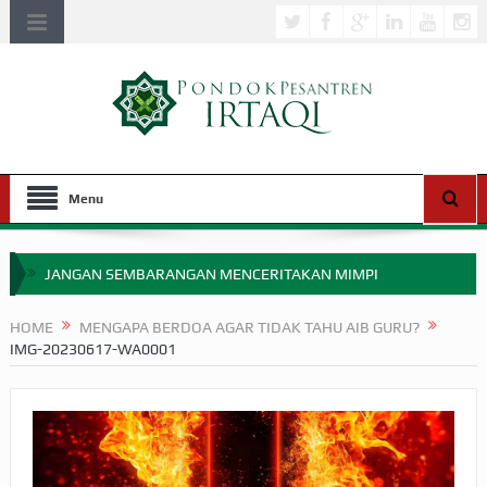
Menu
JANGAN SEMBARANGAN MENCERITAKAN MIMPI
APAKAH ULAMA SALEH PERLU MASUK SCOPUS?
HOME
MENGAPA BERDOA AGAR TIDAK TAHU AIB GURU?
IMG-20230617-WA0001
MIMPI YANG DIABAIKAN MENJELANG PERANG BADAR
APA HUKUM MEMPERCEPAT PEMBAYARAN ZAKAT
SEBELUM TIBA SAAT WAJIB?
HAKIKAT NIKMAT DI DUNIA!