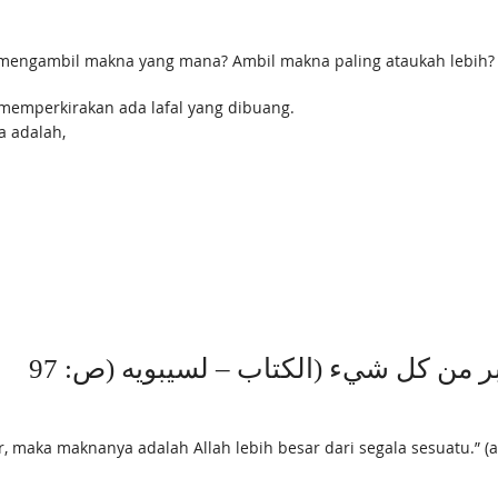
mengambil makna yang mana? Ambil makna paling ataukah lebih?
memperkirakan ada lafal yang dibuang.
 adalah,
كبر من كل شيء (الكتاب – لسيبويه (ص: 97
aka maknanya adalah Allah lebih besar dari segala sesuatu.” (al