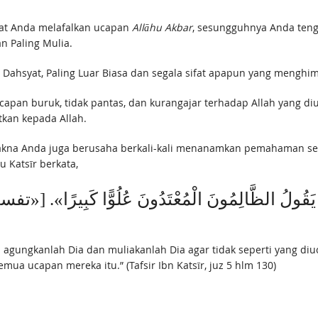
saat Anda melafalkan ucapan
Allāhu Akbar
, sesungguhnya Anda ten
an Paling Mulia.
ing Dahsyat, Paling Luar Biasa dan segala sifat apapun yang meng
an buruk, tidak pantas, dan kurangajar terhadap Allah yang diu
tkan kepada Allah.
makna Anda juga berusaha berkali-kali menanamkan pemahaman se
 Katsīr berkata,
عَمَّا ‌يَقُولُ ‌الظَّالِمُونَ الْمُعْتَدُونَ عُلُوًّا كَبِيرًا».
 agungkanlah Dia dan muliakanlah Dia agar tidak seperti yang di
mua ucapan mereka itu.” (Tafsir Ibn Katsīr, juz 5 hlm 130)