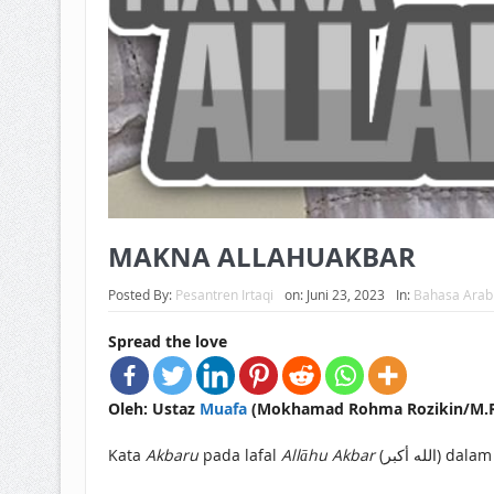
MAKNA ALLAHUAKBAR
Posted By:
Pesantren Irtaqi
on:
Juni 23, 2023
In:
Bahasa Arab
Spread the love
Oleh: Ustaz
Muafa
(Mokhamad Rohma Rozikin/M.R.R
Kata
Akbaru
pada lafal
Allāhu Akbar
(لله أكبر