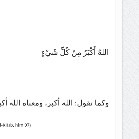
اللهُ أَكْبَرُ مِنْ كُلِّ شَيْءٍ
وكما تقول: الله أكبر، ومعناه الله أ
-Kitāb, hlm 97)