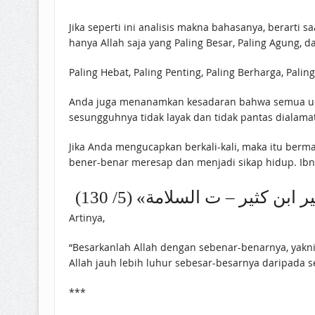
Jika seperti ini analisis makna bahasanya, berarti 
hanya Allah saja yang Paling Besar, Paling Agung, d
Paling Hebat, Paling Penting, Paling Berharga, Pal
Anda juga menanamkan kesadaran bahwa semua ucap
sesungguhnya tidak layak dan tidak pantas dialama
Jika Anda mengucapkan berkali-kali, maka itu ber
bener-benar meresap dan menjadi sikap hidup. Ibnu
 [«تفسير ابن كثير – ت السلامة» (5/ 130
Artinya,
“Besarkanlah Allah dengan sebenar-benarnya, yakni
Allah jauh lebih luhur sebesar-besarnya daripada se
***