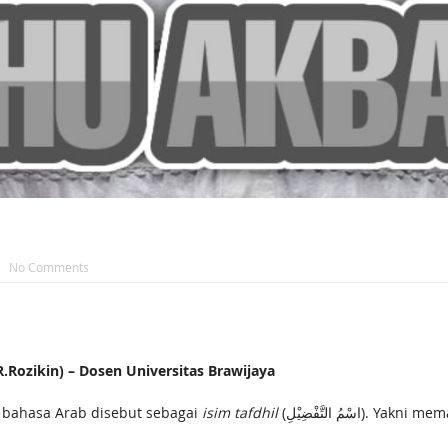
No Comments
ozikin) – Dosen Universitas Brawijaya
ا) dalam bahasa Arab disebut sebagai
isim tafdhil
(اسْمُ التَّفْضِيْلِ). Y