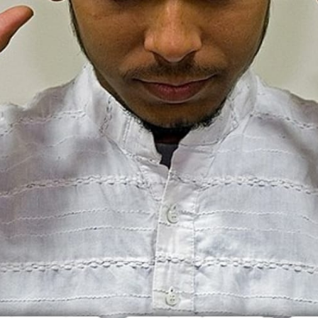
AKAT UANG?
UANG HARAM BISA MENJADI HALAL JIKA SEBAB K
’I
BAHASA CINTA KARENA ALLAH
HUKUM MEMBAYAR ZAKA
DA KERABAT SENDIRI