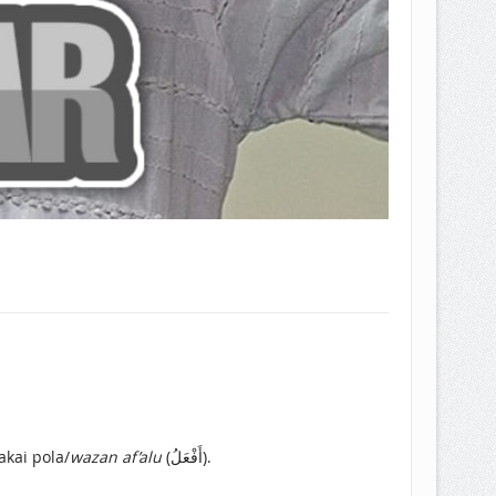
akni memakai pola/
wazan af’alu
(أَفْعَلُ).