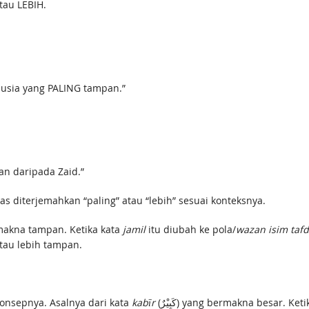
au LEBIH.
nusia yang PALING tampan.”
an daripada Zaid.”
h di atas diterjemahkan “paling” atau “lebih” sesuai konteksnya.
ng bermakna tampan. Ketika kata
jamil
itu diubah ke pola/
wazan isim tafd
tau lebih tampan.
 ini konsepnya. Asalnya dari kata
kabīr
(كَبِيْرٌ) yang bermakna besar. 