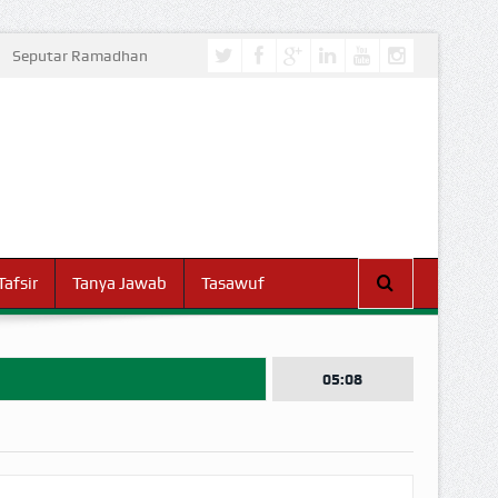
Seputar Ramadhan
Tafsir
Tanya Jawab
Tasawuf
05:08
I DUNIA!