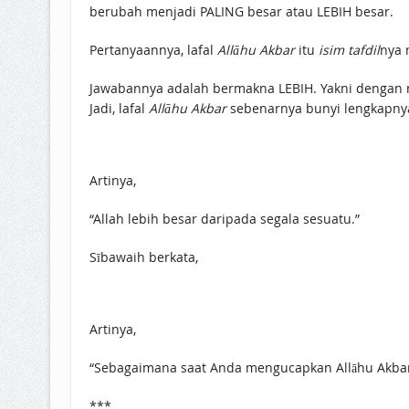
berubah menjadi PALING besar atau LEBIH besar.
Pertanyaannya, lafal
Allāhu Akbar
itu
isim tafdil
nya 
Jawabannya adalah bermakna LEBIH. Yakni dengan 
Jadi, lafal
Allāhu Akbar
sebenarnya bunyi lengkapnya
Artinya,
“Allah lebih besar daripada segala sesuatu.”
Sībawaih berkata,
Artinya,
“Sebagaimana saat Anda mengucapkan Allāhu Akbar, m
***