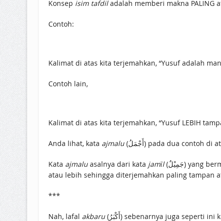
Konsep
isim tafdil
adalah memberi makna PALING at
Contoh:
Kalimat di atas kita terjemahkan, “Yusuf adalah ma
Contoh lain,
Kalimat di atas kita terjemahkan, “Yusuf LEBIH tamp
Anda lihat, kata
ajmalu
(أَجْمَلُ) pada dua conto
Kata
ajmalu
asalnya dari kata
jamīl
(جَمِيْلٌ) ya
atau lebih sehingga diterjemahkan paling tampan a
***
Nah, lafal
akbaru
(أَكْبَرُ) sebenarnya juga seperti