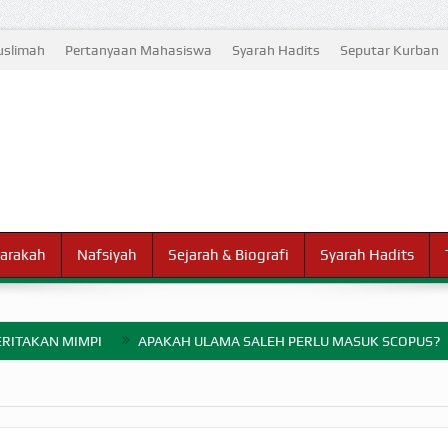
slimah
Pertanyaan Mahasiswa
Syarah Hadits
Seputar Kurban
arakah
Nafsiyah
Sejarah & Biografi
Syarah Hadits
RITAKAN MIMPI
APAKAH ULAMA SALEH PERLU MASUK SCOPUS?
ELANG PERANG BADAR
AYARAN ZAKAT SEBELUM TIBA SAAT WAJIB?
HAKIKAT NIKMAT D