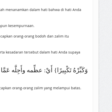
gah menanamkan dalam hati bahwa di hati Anda
himpun kesempurnaan.
capkan orang-orang bodoh dan zalim itu
rta kesadaran tersebut dalam hati Anda supaya
وَكَبِّرْهُ تَكْبِيرًا} أَيْ: ‌عظِّمه ‌وأَجِلَّه ‌)
ucapkan orang-orang zalim yang melampui batas.