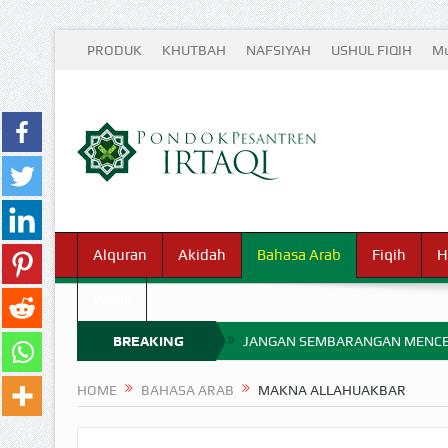
PRODUK
KHUTBAH
NAFSIYAH
USHUL FIQIH
Mu
Alquran
Akidah
Bahasa Arab
Fiqih
H
Waris
BREAKING
JANGAN SEMBARANGAN MENCE
MIMPI YANG DIABAIKAN MENJ
NEWS
HOME
BAHASA ARAB
MAKNA ALLAHUAKBAR
APA HUKUM MEMPERCEPAT PEMB