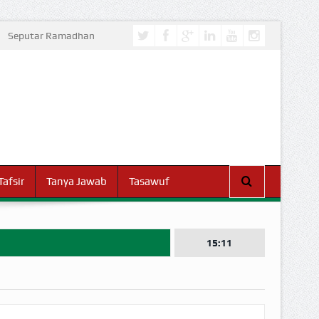
Seputar Ramadhan
Tafsir
Tanya Jawab
Tasawuf
15:11
I DUNIA!