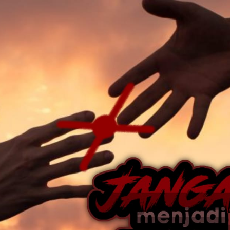
AKAT UANG?
UANG HARAM BISA MENJADI HALAL JIKA SEBAB K
’I
BAHASA CINTA KARENA ALLAH
HUKUM MEMBAYAR ZAKA
DA KERABAT SENDIRI