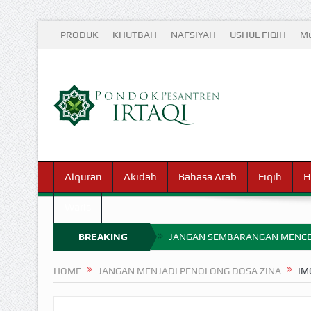
PRODUK
KHUTBAH
NAFSIYAH
USHUL FIQIH
Mu
Alquran
Akidah
Bahasa Arab
Fiqih
H
Waris
BREAKING
JANGAN SEMBARANGAN MENCE
MIMPI YANG DIABAIKAN MENJ
NEWS
HOME
JANGAN MENJADI PENOLONG DOSA ZINA
IM
APA HUKUM MEMPERCEPAT PEMB