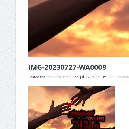
IMG-20230727-WA0008
Posted By:
Pesantren Irtaqi
on:
Juli 27, 2023
In:
No Commen