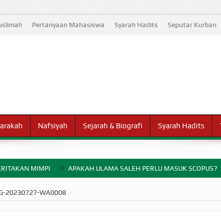
slimah
Pertanyaan Mahasiswa
Syarah Hadits
Seputar Kurban
arakah
Nafsiyah
Sejarah & Biografi
Syarah Hadits
RITAKAN MIMPI
APAKAH ULAMA SALEH PERLU MASUK SCOPUS?
ELANG PERANG BADAR
G-20230727-WA0008
AYARAN ZAKAT SEBELUM TIBA SAAT WAJIB?
HAKIKAT NIKMAT D