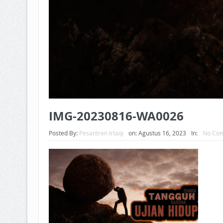
IMG-20230816-WA0026
Posted By:
Pesantren Irtaqi
on:
Agustus 16, 2023
In:
No Co