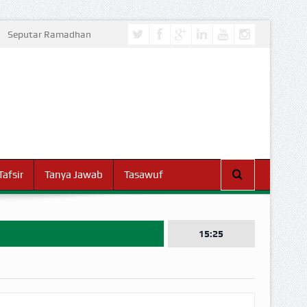
Seputar Ramadhan
Tafsir
Tanya Jawab
Tasawuf
15:25
I DUNIA!