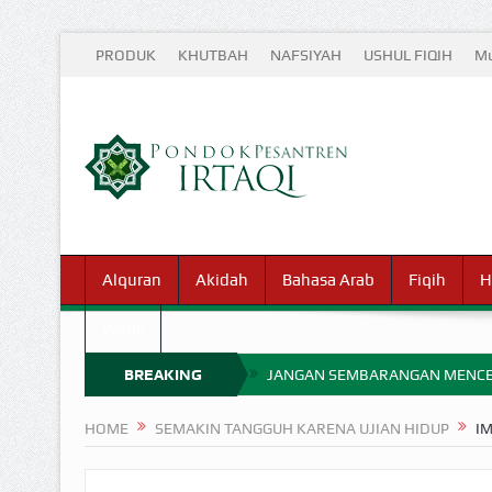
PRODUK
KHUTBAH
NAFSIYAH
USHUL FIQIH
Mu
Alquran
Akidah
Bahasa Arab
Fiqih
H
Waris
BREAKING
JANGAN SEMBARANGAN MENCE
MIMPI YANG DIABAIKAN MENJ
NEWS
HOME
SEMAKIN TANGGUH KARENA UJIAN HIDUP
I
APA HUKUM MEMPERCEPAT PEMB