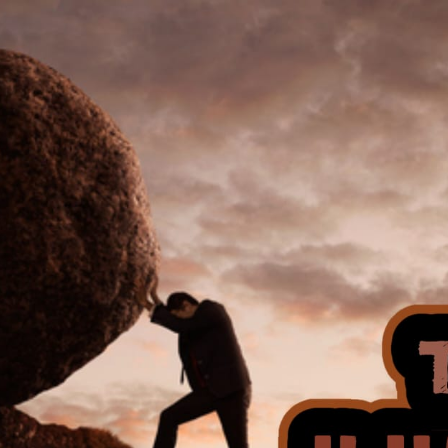
AKAT UANG?
UANG HARAM BISA MENJADI HALAL JIKA SEBAB K
’I
BAHASA CINTA KARENA ALLAH
HUKUM MEMBAYAR ZAKA
DA KERABAT SENDIRI