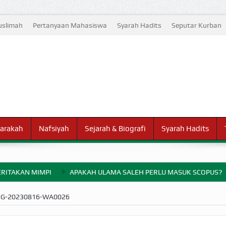
slimah
Pertanyaan Mahasiswa
Syarah Hadits
Seputar Kurban
arakah
Nafsiyah
Sejarah & Biografi
Syarah Hadits
RITAKAN MIMPI
APAKAH ULAMA SALEH PERLU MASUK SCOPUS?
ELANG PERANG BADAR
MG-20230816-WA0026
AYARAN ZAKAT SEBELUM TIBA SAAT WAJIB?
HAKIKAT NIKMAT D