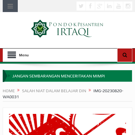
Menu
JANGAN SEMBARANGAN MENCERITAKAN MIMPI
APAKAH ULAMA SALEH PERLU MASUK SCOPUS?
HOME
SALAH NIAT DALAM BELAJAR DIN
IMG-20230820-
WA0031
MIMPI YANG DIABAIKAN MENJELANG PERANG BADAR
APA HUKUM MEMPERCEPAT PEMBAYARAN ZAKAT
SEBELUM TIBA SAAT WAJIB?
HAKIKAT NIKMAT DI DUNIA!