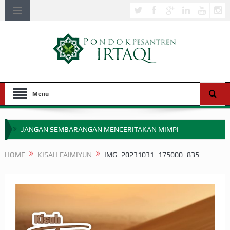
Menu
JANGAN SEMBARANGAN MENCERITAKAN MIMPI
APAKAH ULAMA SALEH PERLU MASUK SCOPUS?
HOME
KISAH FAIMIYUN
IMG_20231031_175000_835
MIMPI YANG DIABAIKAN MENJELANG PERANG BADAR
APA HUKUM MEMPERCEPAT PEMBAYARAN ZAKAT
SEBELUM TIBA SAAT WAJIB?
HAKIKAT NIKMAT DI DUNIA!