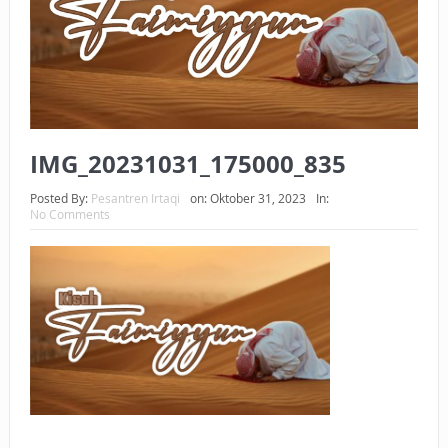
BAGAIMANA CARA MEMBAYAR ZAKAT UANG?
UANG HARAM BISA MENJADI HALAL JIKA SEBAB
KEPEMILIKANNYA BERUBAH
ISTIDLAL BATIL VS ISTIDLAL SYAR’I
IMG_20231031_175000_835
BAHASA CINTA KARENA ALLAH
Posted By:
Pesantren Irtaqi
on:
Oktober 31, 2023
In:
No Comments
HUKUM MEMBAYAR ZAKAT DENGAN CARA MENGANGSUR
HUKUM MEMBAYAR ZAKAT KEPADA KERABAT SENDIRI