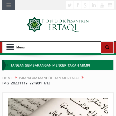
Menu
JANGAN SEMBARANGAN MENCERITAKAN MIMPI
APAKAH ULAMA SALEH PERLU MASUK SCOPUS?
HOME
ISIM ‘ALAM MANQŪL DAN MURTAJAL
IMG_20231119_224901_612
MIMPI YANG DIABAIKAN MENJELANG PERANG BADAR
APA HUKUM MEMPERCEPAT PEMBAYARAN ZAKAT
SEBELUM TIBA SAAT WAJIB?
HAKIKAT NIKMAT DI DUNIA!