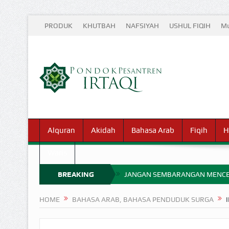
PRODUK
KHUTBAH
NAFSIYAH
USHUL FIQIH
Mu
Alquran
Akidah
Bahasa Arab
Fiqih
H
Waris
BREAKING
JANGAN SEMBARANGAN MENCE
MIMPI YANG DIABAIKAN MENJ
NEWS
HOME
BAHASA ARAB, BAHASA PENDUDUK SURGA
APA HUKUM MEMPERCEPAT PEMB