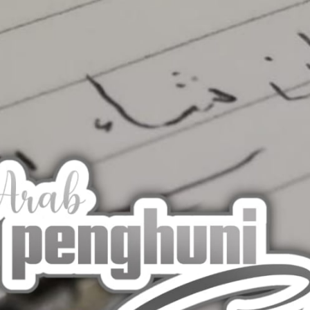
AKAT UANG?
UANG HARAM BISA MENJADI HALAL JIKA SEBAB K
’I
BAHASA CINTA KARENA ALLAH
HUKUM MEMBAYAR ZAKA
DA KERABAT SENDIRI