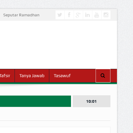
Seputar Ramadhan
Tafsir
Tanya Jawab
Tasawuf
10:01
I DUNIA!