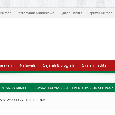
slimah
Pertanyaan Mahasiswa
Syarah Hadits
Seputar Kurban
arakah
Nafsiyah
Sejarah & Biografi
Syarah Hadits
RITAKAN MIMPI
APAKAH ULAMA SALEH PERLU MASUK SCOPUS?
ELANG PERANG BADAR
IMG_20231129_184056_841
AYARAN ZAKAT SEBELUM TIBA SAAT WAJIB?
HAKIKAT NIKMAT D