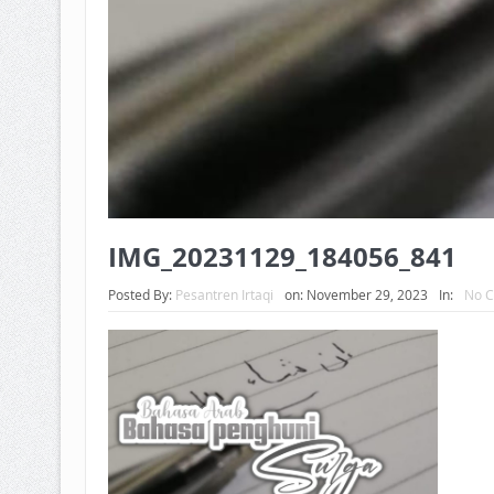
IMG_20231129_184056_841
Posted By:
Pesantren Irtaqi
on:
November 29, 2023
In:
No 