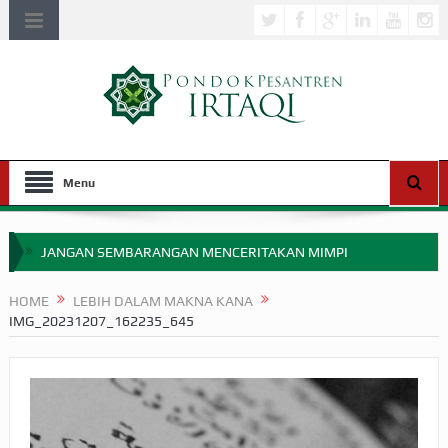
Menu
JANGAN SEMBARANGAN MENCERITAKAN MIMPI
APAKAH ULAMA SALEH PERLU MASUK SCOPUS?
HOME
LEBIH DALAM MAKNA KANA
IMG_20231207_162235_645
MIMPI YANG DIABAIKAN MENJELANG PERANG BADAR
APA HUKUM MEMPERCEPAT PEMBAYARAN ZAKAT
SEBELUM TIBA SAAT WAJIB?
HAKIKAT NIKMAT DI DUNIA!