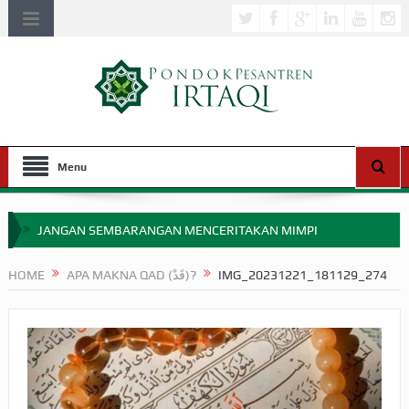
Menu
JANGAN SEMBARANGAN MENCERITAKAN MIMPI
APAKAH ULAMA SALEH PERLU MASUK SCOPUS?
HOME
APA MAKNA QAD (قَدْ)?
IMG_20231221_181129_274
MIMPI YANG DIABAIKAN MENJELANG PERANG BADAR
APA HUKUM MEMPERCEPAT PEMBAYARAN ZAKAT
SEBELUM TIBA SAAT WAJIB?
HAKIKAT NIKMAT DI DUNIA!