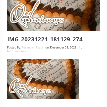
BAGAIMANA CARA MEMBAYAR ZAKAT UANG?
UANG HARAM BISA MENJADI HALAL JIKA SEBAB
KEPEMILIKANNYA BERUBAH
ISTIDLAL BATIL VS ISTIDLAL SYAR’I
IMG_20231221_181129_274
BAHASA CINTA KARENA ALLAH
Posted By:
Pesantren Irtaqi
on:
Desember 21, 2023
In:
No Comments
HUKUM MEMBAYAR ZAKAT DENGAN CARA MENGANGSUR
HUKUM MEMBAYAR ZAKAT KEPADA KERABAT SENDIRI