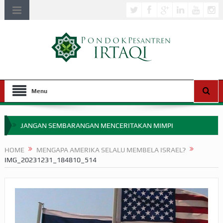
Menu
JANGAN SEMBARANGAN MENCERITAKAN MIMPI
APAKAH ULAMA SALEH PERLU MASUK SCOPUS?
HOME
MENGAPA AMERIKA SELALU MEMBELA ISRAEL?
IMG_20231231_184810_514
MIMPI YANG DIABAIKAN MENJELANG PERANG BADAR
APA HUKUM MEMPERCEPAT PEMBAYARAN ZAKAT
SEBELUM TIBA SAAT WAJIB?
HAKIKAT NIKMAT DI DUNIA!