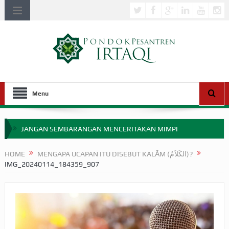
Menu
JANGAN SEMBARANGAN MENCERITAKAN MIMPI
APAKAH ULAMA SALEH PERLU MASUK SCOPUS?
HOME
MENGAPA UCAPAN ITU DISEBUT KALĀM (الكَلاَمُ)?
IMG_20240114_184359_907
MIMPI YANG DIABAIKAN MENJELANG PERANG BADAR
APA HUKUM MEMPERCEPAT PEMBAYARAN ZAKAT
SEBELUM TIBA SAAT WAJIB?
HAKIKAT NIKMAT DI DUNIA!