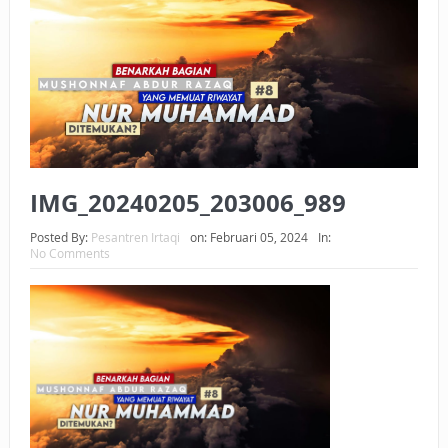
BAGAIMANA CARA MEMBAYAR ZAKAT UANG?
UANG HARAM BISA MENJADI HALAL JIKA SEBAB
KEPEMILIKANNYA BERUBAH
ISTIDLAL BATIL VS ISTIDLAL SYAR’I
BAHASA CINTA KARENA ALLAH
IMG_20240205_203006_989
HUKUM MEMBAYAR ZAKAT DENGAN CARA MENGANGSUR
Posted By:
Pesantren Irtaqi
on:
Februari 05, 2024
In:
No Comments
HUKUM MEMBAYAR ZAKAT KEPADA KERABAT SENDIRI