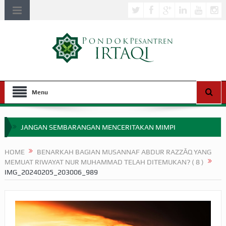
Menu
JANGAN SEMBARANGAN MENCERITAKAN MIMPI
APAKAH ULAMA SALEH PERLU MASUK SCOPUS?
HOME
BENARKAH BAGIAN MUSANNAF ABDUR RAZZĀQ YANG
MEMUAT RIWAYAT NUR MUHAMMAD TELAH DITEMUKAN? ( 8 )
MIMPI YANG DIABAIKAN MENJELANG PERANG BADAR
IMG_20240205_203006_989
APA HUKUM MEMPERCEPAT PEMBAYARAN ZAKAT
SEBELUM TIBA SAAT WAJIB?
HAKIKAT NIKMAT DI DUNIA!