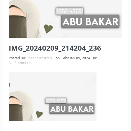
BAGAIMANA CARA MEMBAYAR ZAKAT UANG?
UANG HARAM BISA MENJADI HALAL JIKA SEBAB
KEPEMILIKANNYA BERUBAH
ISTIDLAL BATIL VS ISTIDLAL SYAR’I
IMG_20240209_214204_236
BAHASA CINTA KARENA ALLAH
Posted By:
Pesantren Irtaqi
on:
Februari 09, 2024
In:
No Comments
HUKUM MEMBAYAR ZAKAT DENGAN CARA MENGANGSUR
HUKUM MEMBAYAR ZAKAT KEPADA KERABAT SENDIRI