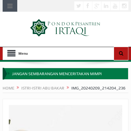
Menu
JANGAN SEMBARANGAN MENCERITAKAN MIMPI
APAKAH ULAMA SALEH PERLU MASUK SCOPUS?
HOME
ISTRI-ISTRI ABU BAKAR
IMG_20240209_214204_236
MIMPI YANG DIABAIKAN MENJELANG PERANG BADAR
APA HUKUM MEMPERCEPAT PEMBAYARAN ZAKAT
SEBELUM TIBA SAAT WAJIB?
HAKIKAT NIKMAT DI DUNIA!